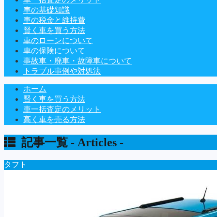
車の基礎知識
車の税金と維持費
賢く車を買う方法
車のローンについて
車の保険について
事故車・廃車・故障車について
トラブル事例や対処法
ホーム
賢く車を買う方法
車一括査定のメリット
高く車を売る方法
記事一覧 -
Articles
-
タフト