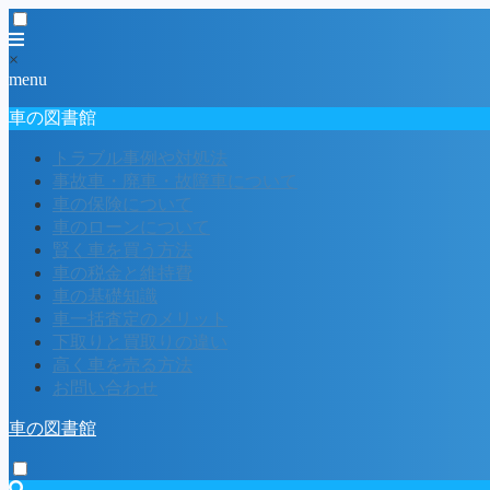
×
menu
車の図書館
トラブル事例や対処法
事故車・廃車・故障車について
車の保険について
車のローンについて
賢く車を買う方法
車の税金と維持費
車の基礎知識
車一括査定のメリット
下取りと買取りの違い
高く車を売る方法
お問い合わせ
車の図書館