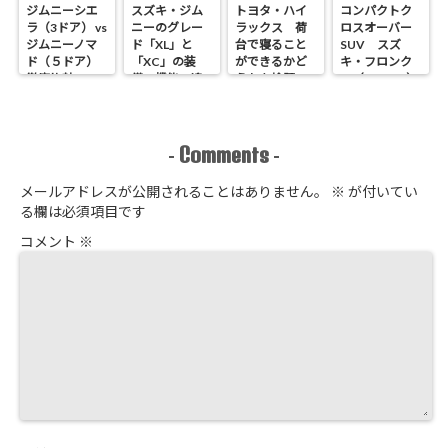
ジムニーシエ
スズキ・ジム
トヨタ・ハイ
コンパクトク
ラ（3ドア） vs
ニーのグレー
ラックス 荷
ロスオーバー
ジムニーノマ
ド「XL」と
台で寝ること
SUV スズ
ド（５ドア）
「XC」の装
ができるかど
キ・フロンク
徹底比較
備・機能の違
うかを検証
ス（FRONX）
いを解説
内外装・価
格・自動車
税・ボディカ
ラーなど ま
Comments
-
-
とめ
メールアドレスが公開されることはありません。
※
が付いてい
る欄は必須項目です
コメント
※