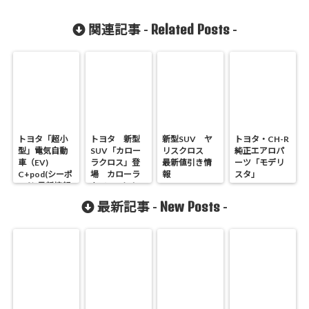
Related Posts
関連記事 -
-
トヨタ「超小
トヨタ 新型
新型SUV ヤ
トヨタ・CH-R
型」電気自動
SUV「カロー
リスクロス
純正エアロパ
車（EV)
ラクロス」登
最新値引き情
ーツ「モデリ
C+pod(シーポ
場 カローラ
報
スタ」
ッド)最新情報
をベースにし
まとめ
た新型SUVの
New Posts
最新記事 -
-
内外装・機能
装備・安全性
能・走行性能
まとめ