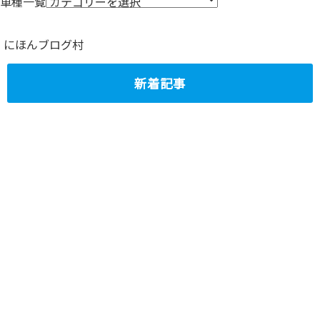
車種一覧
にほんブログ村
新着記事
ジムニーシエラ
スズキ・ジムニー
（3ドア） vs ジム
のグレード「XL」
ニーノマド（５ド
と「XC」の装
ア）徹底比較
備・機能の違いを
2025.02.16
解説
2024.11.09
トヨタ・ハイラッ
コンパクトクロス
クス 荷台で寝る
オーバーSUV ス