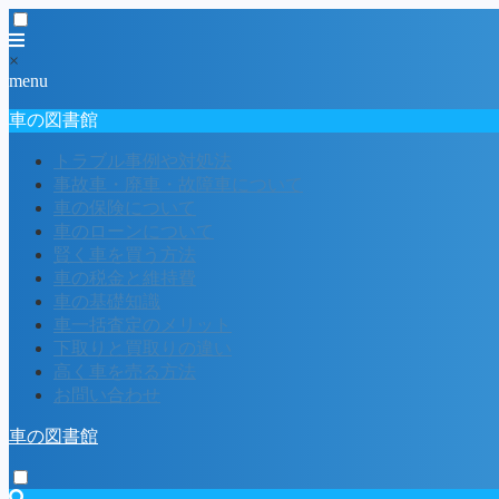
×
menu
車の図書館
トラブル事例や対処法
事故車・廃車・故障車について
車の保険について
車のローンについて
賢く車を買う方法
車の税金と維持費
車の基礎知識
車一括査定のメリット
下取りと買取りの違い
高く車を売る方法
お問い合わせ
車の図書館