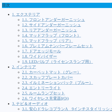
目次
1.
エクステリア
1.1.
フロントアンダーガーニッシュ
1.2.
サイドアンダーガーニッシュ
1.3.
リアアンダーガーニッシュ
1.4.
マッドフラップ（フロント）
1.5.
マッドフラップ（リア）
1.6.
プレミアムナンバーフレームセット
1.7.
ドアエッジモール
1.8.
ワイドバイザー
1.9.
LEDバルブ（ライセンスランプ用）
2.
インテリア
2.1.
カーペットマット（グレー）
2.2.
スカッフプレートカバー
2.3.
イルミネーションパック（ブルー）
2.4.
エントリーライト
2.5.
ルームランプセット
2.6.
ワイヤレス充電器I(Qi)
3.
ナビ＆オーディオ
3.1.
安心ドラレコプランA 9インチスタイリッシ