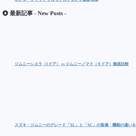
最新記事 -
New Posts
-
ジムニーシエラ（3ドア） vs ジムニーノマド（５ドア）徹底比較
スズキ・ジムニーのグレード「XL」と「XC」の装備・機能の違い