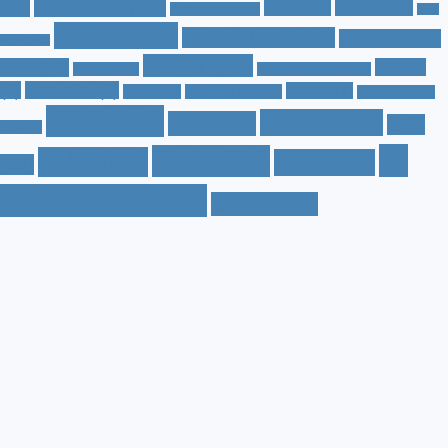
スペック
(19)
(10)
タフト
(7)
ダイハツ
(6)
スポーツカー
(4)
トゥ
トヨタ
(33)
ハイブリッド
(13)
ハイブリッド
インゴ
(3)
ホンダ
(19)
カー
(10)
マツダ
ハスラー
(4)
マイナーチェンジ
(4)
(9)
ミニバン
(9)
ルノー
(7)
ヤリス
(5)
ヤリスクロス
(5)
レヴォーグ
(4)
値段
(71)
口コミ
(34)
内装
(25)
日産
三菱
(4)
色
税金
(67)
燃費
(48)
納期
(36)
(13)
（カラー）
(74)
車中泊
(21)