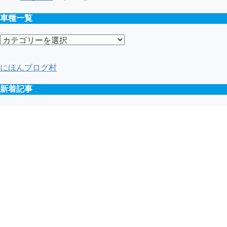
車種一覧
車
種
一
にほんブログ村
覧
新着記事