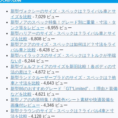
新型ヴォクシーのサイズ・スペックは？ライバル車とサ
イズを比較
- 7,029 ビュー
新型ノアのスペック特集！グレード別に重量・寸法・タ
ンク等をレビュー
- 6,955 ビュー
新型ハリアーのサイズ・スペックは？ライバル車とサイ
ズを比較
- 6,808 ビュー
新型アクアのサイズ・スペックは如何ほど？寸法をライ
バル車と比較
- 6,428 ビュー
新型ハイラックスのサイズ・スペックは？トルクが半端
ない!!
- 6,244 ビュー
新型ヴェルファイアのサイズを新旧比較！各ボディの寸
法の差は？
- 4,672 ビュー
新型ランドクルーザープラドのサイズ・スペックは？他
車と寸法を比較
- 4,643 ビュー
新型86のおすすめグレード「GT“Limited”」！理由と装備
などを比較
- 4,621 ビュー
新型ノアの内装特集！内装色×シート素材や快適装備を
画像付レビュー
- 4,346 ビュー
新型クラウンのサイズ・スペックは？ライバル4車と寸
法を比較
- 4,128 ビュー