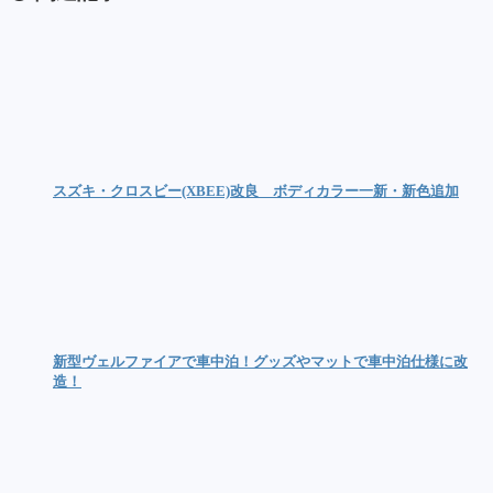
スズキ・クロスビー(XBEE)改良 ボディカラー一新・新色追加
新型ヴェルファイアで車中泊！グッズやマットで車中泊仕様に改
造！