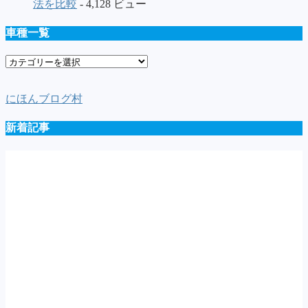
法を比較
- 4,128 ビュー
車種一覧
車
種
一
にほんブログ村
覧
新着記事