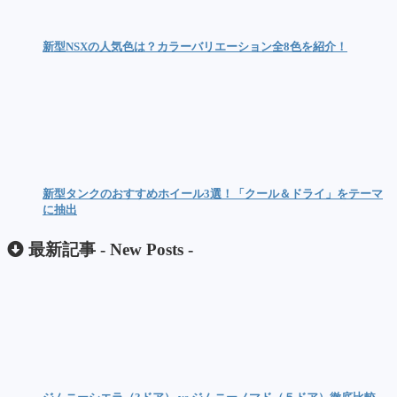
新型NSXの人気色は？カラーバリエーション全8色を紹介！
新型タンクのおすすめホイール3選！「クール＆ドライ」をテーマ
に抽出
最新記事 -
New Posts
-