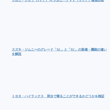
ジムニーシエラ（3ドア） vs ジムニーノマド（５ドア）徹底比較
スズキ・ジムニーのグレード「XL」と「XC」の装備・機能の違い
を解説
トヨタ・ハイラックス 荷台で寝ることができるかどうかを検証