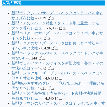
人気の投稿
新型ヴォクシーのサイズ・スペックは？ライバル車と
サイズを比較
- 7,029 ビュー
新型ノアのスペック特集！グレード別に重量・寸法・
タンク等をレビュー
- 6,955 ビュー
新型ハリアーのサイズ・スペックは？ライバル車とサ
イズを比較
- 6,808 ビュー
新型アクアのサイズ・スペックは如何ほど？寸法をラ
イバル車と比較
- 6,428 ビュー
新型ハイラックスのサイズ・スペックは？トルクが半
端ない!!
- 6,244 ビュー
新型ヴェルファイアのサイズを新旧比較！各ボディの
寸法の差は？
- 4,672 ビュー
新型ランドクルーザープラドのサイズ・スペックは？
他車と寸法を比較
- 4,643 ビュー
新型86のおすすめグレード「GT“Limited”」！理由と装
備などを比較
- 4,621 ビュー
新型ノアの内装特集！内装色×シート素材や快適装備
を画像付レビュー
- 4,346 ビュー
新型クラウンのサイズ・スペックは？ライバル4車と寸