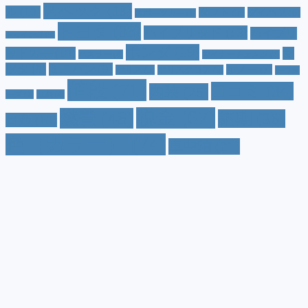
スペック
(19)
ル
(10)
タフト
(7)
ダイハツ
(6)
スポーツカー
(4)
トヨタ
(33)
ハイブリッド
(13)
ハイブリ
トゥインゴ
(3)
ホンダ
(19)
ッドカー
(10)
マ
ハスラー
(4)
マイナーチェンジ
(4)
ツダ
(9)
ミニバン
(9)
ルノー
(7)
ヤリス
(5)
ヤリスクロス
(5)
レヴォ
値段
(71)
口コミ
(34)
内装
(25)
ーグ
(4)
三菱
(4)
税金
(67)
燃費
(48)
納期
(36)
日産
(13)
色（カラー）
(74)
車中泊
(21)