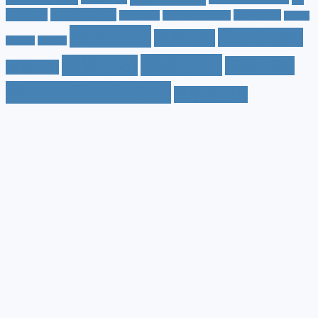
ツダ
(9)
ミニバン
(9)
ルノー
(7)
ヤリス
(5)
ヤリスクロス
(5)
レヴォ
値段
(71)
口コミ
(34)
内装
(25)
ーグ
(4)
三菱
(4)
税金
(67)
燃費
(48)
納期
(36)
日産
(13)
色（カラー）
(74)
車中泊
(21)