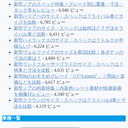
新型ノアのスペック特集！グレード別に重量・寸法・
タンク等をレビュー
- 6,946 ビュー
新型ハリアーのサイズ・スペックは？ライバル車とサ
イズを比較
- 6,785 ビュー
新型アクアのサイズ・スペックは如何ほど？寸法をラ
イバル車と比較
- 6,411 ビュー
新型ハイラックスのサイズ・スペックは？トルクが半
端ない!!
- 6,224 ビュー
新型ヴェルファイアのサイズを新旧比較！各ボディの
寸法の差は？
- 4,660 ビュー
新型ランドクルーザープラドのサイズ・スペックは？
他車と寸法を比較
- 4,631 ビュー
新型86のおすすめグレード「GT“Limited”」！理由と装
備などを比較
- 4,617 ビュー
新型ノアの内装特集！内装色×シート素材や快適装備
を画像付レビュー
- 4,340 ビュー
新型クラウンのサイズ・スペックは？ライバル4車と寸
法を比較
- 4,119 ビュー
車種一覧