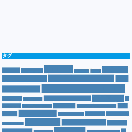
タグ
SUV
(40)
おすすめ
CM
(10)
e-POWER
(5)
T-cross
(4)
XV
(4)
おすすめグレード
(23)
オプション
(21)
おす
おすすめホイール
(61)
すめナビ
(20)
サイズ
(20)
コンパクトカー
(12)
カラー
(7)
ジ
カローラ
(4)
スズキ
(9)
スバ
ムニー
(6)
ステーションワゴン
(5)
ジムニーシエラ
(4)
スペック
(19)
ル
(10)
タフト
(7)
ダイハツ
(6)
スポーツカー
(4)
トヨタ
(33)
ハイブリッド
(13)
ハイブリ
トゥインゴ
(3)
ホンダ
(19)
ッドカー
(10)
マ
ハスラー
(4)
マイナーチェンジ
(4)