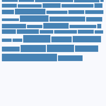
カラー
(7)
ジ
カローラ
(4)
スズキ
(9)
スバ
ムニー
(6)
ステーションワゴン
(5)
ジムニーシエラ
(4)
スペック
(19)
ル
(10)
タフト
(7)
ダイハツ
(6)
スポーツカー
(4)
トヨタ
(33)
ハイブリッド
(13)
ハイブリ
トゥインゴ
(3)
ホンダ
(19)
ッドカー
(10)
マ
ハスラー
(4)
マイナーチェンジ
(4)
ツダ
(9)
ミニバン
(9)
ルノー
(7)
ヤリス
(5)
ヤリスクロス
(5)
レヴォ
値段
(71)
口コミ
(34)
内装
(25)
ーグ
(4)
三菱
(4)
税金
(67)
燃費
(48)
納期
(36)
日産
(13)
色（カラー）
(74)
車中泊
(21)