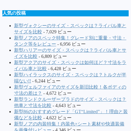
人気の投稿
新型ヴォクシーのサイズ・スペックは？ライバル車と
サイズを比較
- 7,029 ビュー
新型ノアのスペック特集！グレード別に重量・寸法・
タンク等をレビュー
- 6,956 ビュー
新型ハリアーのサイズ・スペックは？ライバル車とサ
イズを比較
- 6,809 ビュー
新型アクアのサイズ・スペックは如何ほど？寸法をラ
イバル車と比較
- 6,428 ビュー
新型ハイラックスのサイズ・スペックは？トルクが半
端ない!!
- 6,244 ビュー
新型ヴェルファイアのサイズを新旧比較！各ボディの
寸法の差は？
- 4,672 ビュー
新型ランドクルーザープラドのサイズ・スペックは？
他車と寸法を比較
- 4,643 ビュー
新型86のおすすめグレード「GT“Limited”」！理由と装
備などを比較
- 4,622 ビュー
新型ノアの内装特集！内装色×シート素材や快適装備
を画像付レビュー
- 4,346 ビュー