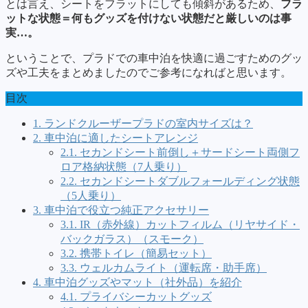
とは言え、シートをフラットにしても傾斜があるため、
フラ
ットな状態＝何もグッズを付けない状態だと厳しいのは事
実…。
ということで、プラドでの車中泊を快適に過ごすためのグッ
ズや工夫をまとめましたのでご参考になればと思います。
目次
1.
ランドクルーザープラドの室内サイズは？
2.
車中泊に適したシートアレンジ
2.1.
セカンドシート前倒し＋サードシート両側フ
ロア格納状態（7人乗り）
2.2.
セカンドシートダブルフォールディング状態
（5人乗り）
3.
車中泊で役立つ純正アクセサリー
3.1.
IR（赤外線）カットフィルム（リヤサイド・
バックガラス）（スモーク）
3.2.
携帯トイレ（簡易セット）
3.3.
ウェルカムライト（運転席・助手席）
4.
車中泊グッズやマット（社外品）を紹介
4.1.
プライバシーカットグッズ