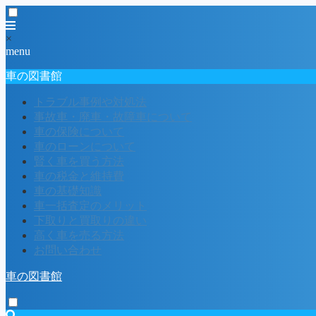
×
menu
車の図書館
トラブル事例や対処法
事故車・廃車・故障車について
車の保険について
車のローンについて
賢く車を買う方法
車の税金と維持費
車の基礎知識
車一括査定のメリット
下取りと買取りの違い
高く車を売る方法
お問い合わせ
車の図書館