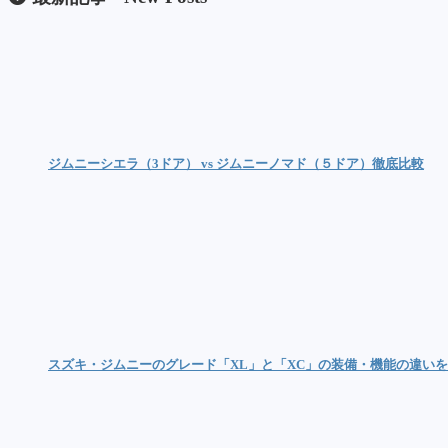
ジムニーシエラ（3ドア） vs ジムニーノマド（５ドア）徹底比較
スズキ・ジムニーのグレード「XL」と「XC」の装備・機能の違い