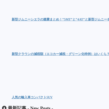
新型ジムニーシエラの燃費まとめ！”5MT”と”4AT”と新型ジムニー
新型クラウンの減税額（エコカー減税・グリーン化特例）はいくら
人気の輸入車コンパクトSUV
最新記事 -
New Posts
-