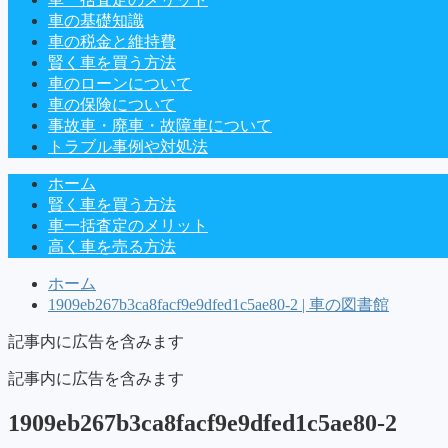
車の基礎知識
車の税金と維持費
賢く車を買う方法
車のローンについて
車の保険について
事故車・廃車・故障車について
トラブル事例や対処法
ホーム
賢く車を買う方法
車一括査定のメリット
高く車を売る方法
ホーム
1909eb267b3ca8facf9e9dfed1c5ae80-2 | 車の図書館
記事内に広告を含みます
記事内に広告を含みます
1909eb267b3ca8facf9e9dfed1c5ae80-2