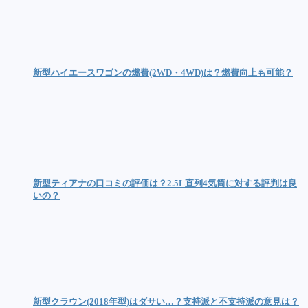
新型ハイエースワゴンの燃費(2WD・4WD)は？燃費向上も可能？
新型ティアナの口コミの評価は？2.5L直列4気筒に対する評判は良
いの？
新型クラウン(2018年型)はダサい…？支持派と不支持派の意見は？