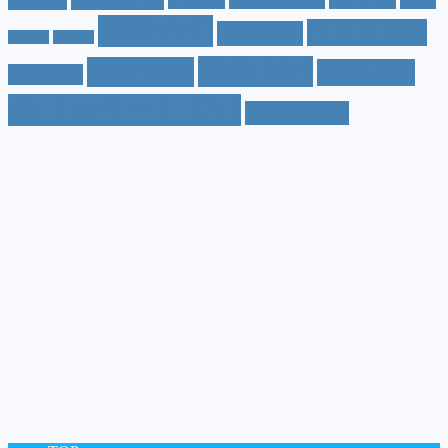
ツダ
(9)
ミニバン
(9)
ルノー
(7)
ヤリス
(5)
ヤリスクロス
(5)
レヴォ
値段
(71)
口コミ
(34)
内装
(25)
ーグ
(4)
三菱
(4)
税金
(67)
燃費
(48)
納期
(36)
日産
(13)
色（カラー）
(74)
車中泊
(21)