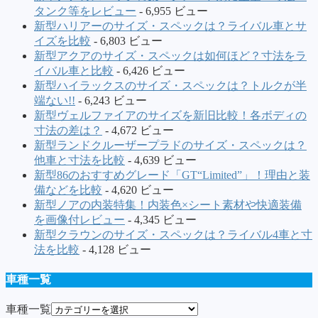
タンク等をレビュー
- 6,955 ビュー
新型ハリアーのサイズ・スペックは？ライバル車とサ
イズを比較
- 6,803 ビュー
新型アクアのサイズ・スペックは如何ほど？寸法をラ
イバル車と比較
- 6,426 ビュー
新型ハイラックスのサイズ・スペックは？トルクが半
端ない!!
- 6,243 ビュー
新型ヴェルファイアのサイズを新旧比較！各ボディの
寸法の差は？
- 4,672 ビュー
新型ランドクルーザープラドのサイズ・スペックは？
他車と寸法を比較
- 4,639 ビュー
新型86のおすすめグレード「GT“Limited”」！理由と装
備などを比較
- 4,620 ビュー
新型ノアの内装特集！内装色×シート素材や快適装備
を画像付レビュー
- 4,345 ビュー
新型クラウンのサイズ・スペックは？ライバル4車と寸
法を比較
- 4,128 ビュー
車種一覧
車種一覧