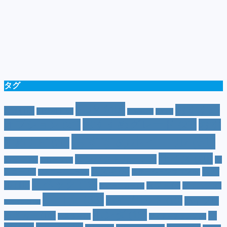
タグ
SUV
(40)
おすすめ
CM
(10)
e-POWER
(5)
T-cross
(4)
XV
(4)
おすすめグレード
(23)
オプション
(21)
おす
おすすめホイール
(61)
すめナビ
(20)
サイズ
(20)
コンパクトカー
(12)
カラー
(7)
ジ
カローラ
(4)
スズキ
(9)
スバ
ムニー
(6)
ステーションワゴン
(5)
ジムニーシエラ
(4)
スペック
(19)
ル
(10)
タフト
(7)
ダイハツ
(6)
スポーツカー
(4)
トヨタ
(33)
ハイブリッド
(13)
ハイブリ
トゥインゴ
(3)
ホンダ
(19)
ッドカー
(10)
マ
ハスラー
(4)
マイナーチェンジ
(4)