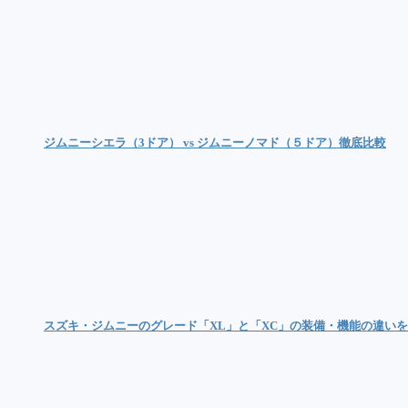
ジムニーシエラ（3ドア） vs ジムニーノマド（５ドア）徹底比較
スズキ・ジムニーのグレード「XL」と「XC」の装備・機能の違い