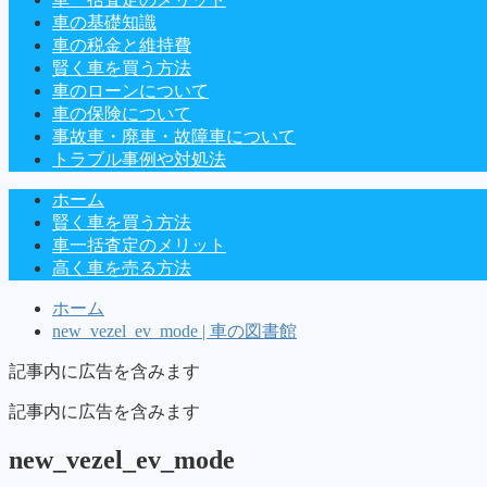
車の基礎知識
車の税金と維持費
賢く車を買う方法
車のローンについて
車の保険について
事故車・廃車・故障車について
トラブル事例や対処法
ホーム
賢く車を買う方法
車一括査定のメリット
高く車を売る方法
ホーム
new_vezel_ev_mode | 車の図書館
記事内に広告を含みます
記事内に広告を含みます
new_vezel_ev_mode