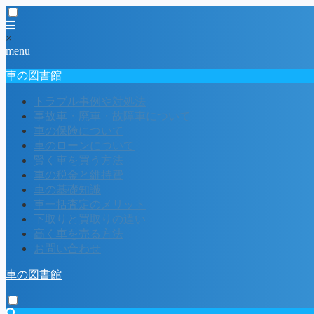
×
menu
車の図書館
トラブル事例や対処法
事故車・廃車・故障車について
車の保険について
車のローンについて
賢く車を買う方法
車の税金と維持費
車の基礎知識
車一括査定のメリット
下取りと買取りの違い
高く車を売る方法
お問い合わせ
車の図書館