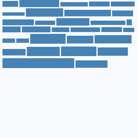
スペック
(19)
ル
(10)
タフト
(7)
ダイハツ
(6)
スポーツカー
(4)
トヨタ
(33)
ハイブリッド
(13)
ハイブリ
トゥインゴ
(3)
ホンダ
(19)
ッドカー
(10)
マ
ハスラー
(4)
マイナーチェンジ
(4)
ツダ
(9)
ミニバン
(9)
ルノー
(7)
ヤリス
(5)
ヤリスクロス
(5)
レヴォ
値段
(71)
口コミ
(34)
内装
(25)
ーグ
(4)
三菱
(4)
税金
(67)
燃費
(48)
納期
(36)
日産
(13)
色（カラー）
(74)
車中泊
(21)