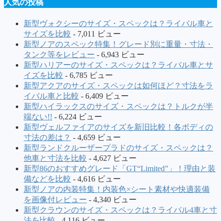
人気の投稿
新型ヴォクシーのサイズ・スペックは？ライバル車と
サイズを比較
- 7,011 ビュー
新型ノアのスペック特集！グレード別に重量・寸法・
タンク等をレビュー
- 6,943 ビュー
新型ハリアーのサイズ・スペックは？ライバル車とサ
イズを比較
- 6,785 ビュー
新型アクアのサイズ・スペックは如何ほど？寸法をラ
イバル車と比較
- 6,409 ビュー
新型ハイラックスのサイズ・スペックは？トルクが半
端ない!!
- 6,224 ビュー
新型ヴェルファイアのサイズを新旧比較！各ボディの
寸法の差は？
- 4,659 ビュー
新型ランドクルーザープラドのサイズ・スペックは？
他車と寸法を比較
- 4,627 ビュー
新型86のおすすめグレード「GT“Limited”」！理由と装
備などを比較
- 4,616 ビュー
新型ノアの内装特集！内装色×シート素材や快適装備
を画像付レビュー
- 4,340 ビュー
新型クラウンのサイズ・スペックは？ライバル4車と寸
法を比較
- 4,116 ビュー