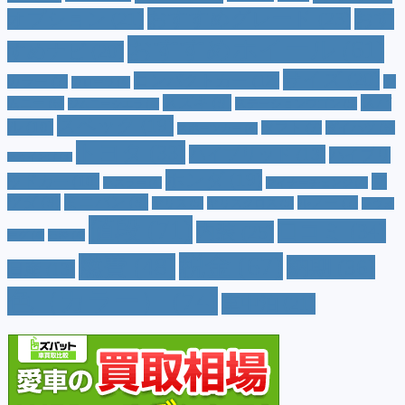
おすすめグレード
(23)
オプション
(21)
おす
おすすめホイール
(61)
すめナビ
(20)
サイズ
(20)
コンパクトカー
(12)
カラー
(7)
ジ
カローラ
(4)
スズキ
(9)
スバ
ムニー
(6)
ステーションワゴン
(5)
ジムニーシエラ
(4)
スペック
(19)
ル
(10)
タフト
(7)
ダイハツ
(6)
スポーツカー
(4)
トヨタ
(33)
ハイブリッド
(13)
ハイブリ
トゥインゴ
(3)
ホンダ
(19)
ッドカー
(10)
マ
ハスラー
(4)
マイナーチェンジ
(4)
ツダ
(9)
ミニバン
(9)
ルノー
(7)
ヤリス
(5)
ヤリスクロス
(5)
レヴォ
値段
(71)
口コミ
(34)
内装
(25)
ーグ
(4)
三菱
(4)
税金
(67)
燃費
(48)
納期
(36)
日産
(13)
色（カラー）
(74)
車中泊
(21)