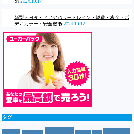
め
2024.10.17
新型トヨタ・ノアのパワートレイン・燃費・税金・ボ
ディカラー・安全機能
2024.10.12
タグ
SUV
(40)
おすすめ
CM
(10)
e-POWER
(5)
T-cross
(4)
XV
(4)