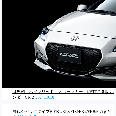
世界初 ハイブリッド スポーツカー i-VTEC搭載 ホ
ンダ・CR-Z
2024.10.18
歴代シビックタイプR EK9/EP3/FD2/FK2/FK8/FL5まと