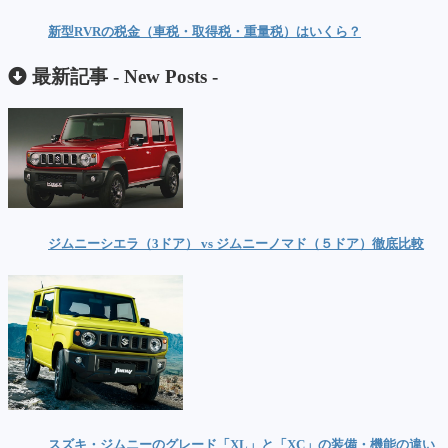
新型RVRの税金（車税・取得税・重量税）はいくら？
最新記事 -
New Posts
-
ジムニーシエラ（3ドア） vs ジムニーノマド（５ドア）徹底比較
スズキ・ジムニーのグレード「XL」と「XC」の装備・機能の違い