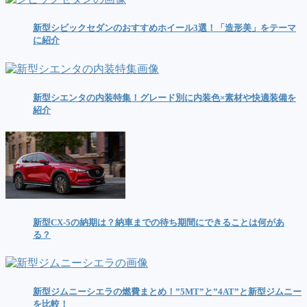
新型シビックセダンのおすすめホイール3選！「造形美」をテーマ
に紹介
新型シエンタの内装特集！グレード別に内装色×素材や快適装備を
紹介
新型CX-5の納期は？納車までの待ち期間にできることは何があ
る？
新型ジムニーシエラの燃費まとめ！”5MT”と”4AT”と新型ジムニー
を比較！