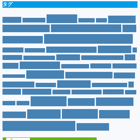
タグ
SUV
(40)
おすすめ
CM
(10)
e-POWER
(5)
T-cross
(4)
XV
(4)
おすすめグレード
(23)
オプション
(21)
おす
おすすめホイール
(61)
すめナビ
(20)
サイズ
(20)
コンパクトカー
(12)
カラー
(7)
ジ
カローラ
(4)
スズキ
(9)
スバ
ムニー
(6)
ステーションワゴン
(5)
ジムニーシエラ
(4)
スペック
(19)
ル
(10)
タフト
(7)
ダイハツ
(6)
スポーツカー
(4)
トヨタ
(33)
ハイブリッド
(13)
ハイブリ
トゥインゴ
(3)
ホンダ
(19)
ッドカー
(10)
マ
ハスラー
(4)
マイナーチェンジ
(4)
ツダ
(9)
ミニバン
(9)
ルノー
(7)
ヤリス
(5)
ヤリスクロス
(5)
レヴォ
値段
(71)
口コミ
(34)
内装
(25)
ーグ
(4)
三菱
(4)
税金
(67)
燃費
(48)
納期
(36)
日産
(13)
色（カラー）
(74)
車中泊
(21)