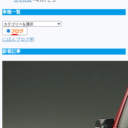
車種一覧
車
種
一
にほんブログ村
覧
新着記事