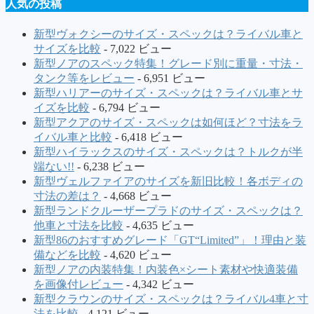
人気の投稿
新型ヴォクシーのサイズ・スペックは？ライバル車と
サイズを比較
- 7,022 ビュー
新型ノアのスペック特集！グレード別に重量・寸法・
タンク等をレビュー
- 6,951 ビュー
新型ハリアーのサイズ・スペックは？ライバル車とサ
イズを比較
- 6,794 ビュー
新型アクアのサイズ・スペックは如何ほど？寸法をラ
イバル車と比較
- 6,418 ビュー
新型ハイラックスのサイズ・スペックは？トルクが半
端ない!!
- 6,238 ビュー
新型ヴェルファイアのサイズを新旧比較！各ボディの
寸法の差は？
- 4,668 ビュー
新型ランドクルーザープラドのサイズ・スペックは？
他車と寸法を比較
- 4,635 ビュー
新型86のおすすめグレード「GT“Limited”」！理由と装
備などを比較
- 4,620 ビュー
新型ノアの内装特集！内装色×シート素材や快適装備
を画像付レビュー
- 4,342 ビュー
新型クラウンのサイズ・スペックは？ライバル4車と寸
法を比較
- 4,121 ビュー