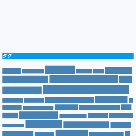
タグ
SUV
(40)
おすすめ
CM
(10)
e-POWER
(5)
T-cross
(4)
XV
(4)
おすすめグレード
(23)
オプション
(21)
おす
おすすめホイール
(61)
すめナビ
(20)
サイズ
(20)
コンパクトカー
(12)
カラー
(7)
ジ
カローラ
(4)
スズキ
(9)
スバ
ムニー
(6)
ステーションワゴン
(5)
ジムニーシエラ
(4)
スペック
(19)
ル
(10)
タフト
(7)
ダイハツ
(6)
スポーツカー
(4)
トヨタ
(33)
ハイブリッド
(13)
ハイブリ
トゥインゴ
(3)
ホンダ
(19)
ッドカー
(10)
マ
ハスラー
(4)
マイナーチェンジ
(4)