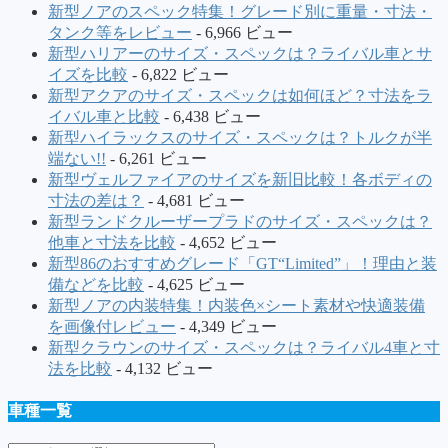
新型ノアのスペック特集！グレード別に重量・寸法・
タンク等をレビュー
- 6,966 ビュー
新型ハリアーのサイズ・スペックは？ライバル車とサ
イズを比較
- 6,822 ビュー
新型アクアのサイズ・スペックは如何ほど？寸法をラ
イバル車と比較
- 6,438 ビュー
新型ハイラックスのサイズ・スペックは？トルクが半
端ない!!
- 6,261 ビュー
新型ヴェルファイアのサイズを新旧比較！各ボディの
寸法の差は？
- 4,681 ビュー
新型ランドクルーザープラドのサイズ・スペックは？
他車と寸法を比較
- 4,652 ビュー
新型86のおすすめグレード「GT“Limited”」！理由と装
備などを比較
- 4,625 ビュー
新型ノアの内装特集！内装色×シート素材や快適装備
を画像付レビュー
- 4,349 ビュー
新型クラウンのサイズ・スペックは？ライバル4車と寸
法を比較
- 4,132 ビュー
車種一覧