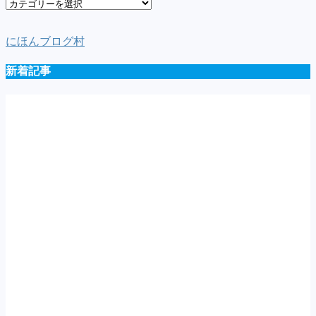
車
種
一
にほんブログ村
覧
新着記事