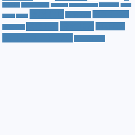
ツダ
(9)
ミニバン
(9)
ルノー
(7)
ヤリス
(5)
ヤリスクロス
(5)
レヴォ
値段
(71)
口コミ
(34)
内装
(25)
ーグ
(4)
三菱
(4)
税金
(67)
燃費
(48)
納期
(36)
日産
(13)
色（カラー）
(74)
車中泊
(21)