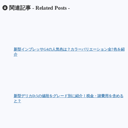
関連記事 -
Related Posts
-
新型インプレッサG4の人気色は？カラーバリエーション全7色を紹
介
新型デリカD:5の値段をグレード別に紹介！税金・諸費用を含める
と？