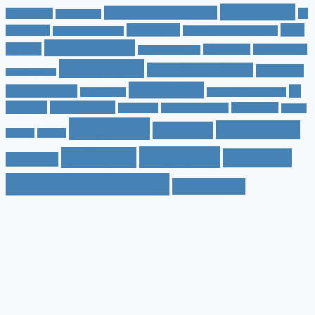
サイズ
(20)
コンパクトカー
(12)
カラー
(7)
ジ
カローラ
(4)
スズキ
(9)
スバ
ムニー
(6)
ステーションワゴン
(5)
ジムニーシエラ
(4)
スペック
(19)
ル
(10)
タフト
(7)
ダイハツ
(6)
スポーツカー
(4)
トヨタ
(33)
ハイブリッド
(13)
ハイブリ
トゥインゴ
(3)
ホンダ
(19)
ッドカー
(10)
マ
ハスラー
(4)
マイナーチェンジ
(4)
ツダ
(9)
ミニバン
(9)
ルノー
(7)
ヤリス
(5)
ヤリスクロス
(5)
レヴォ
値段
(71)
口コミ
(34)
内装
(25)
ーグ
(4)
三菱
(4)
税金
(67)
燃費
(48)
納期
(36)
日産
(13)
色（カラー）
(74)
車中泊
(21)