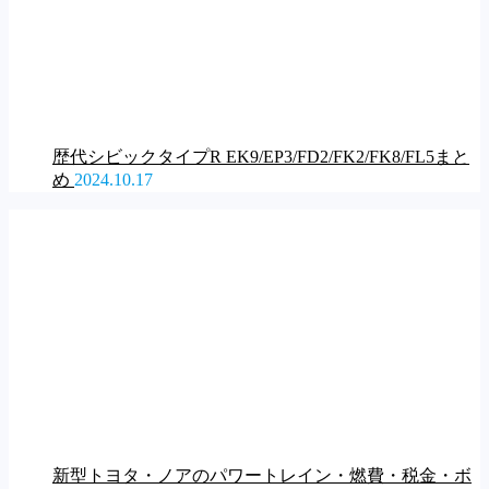
歴代シビックタイプR EK9/EP3/FD2/FK2/FK8/FL5まと
め
2024.10.17
新型トヨタ・ノアのパワートレイン・燃費・税金・ボ