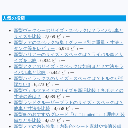
人気の投稿
新型ヴォクシーのサイズ・スペックは？ライバル車と
サイズを比較
- 7,059 ビュー
新型ノアのスペック特集！グレード別に重量・寸法・
タンク等をレビュー
- 6,974 ビュー
新型ハリアーのサイズ・スペックは？ライバル車とサ
イズを比較
- 6,834 ビュー
新型アクアのサイズ・スペックは如何ほど？寸法をラ
イバル車と比較
- 6,442 ビュー
新型ハイラックスのサイズ・スペックは？トルクが半
端ない!!
- 6,273 ビュー
新型ヴェルファイアのサイズを新旧比較！各ボディの
寸法の差は？
- 4,689 ビュー
新型ランドクルーザープラドのサイズ・スペックは？
他車と寸法を比較
- 4,658 ビュー
新型86のおすすめグレード「GT“Limited”」！理由と装
備などを比較
- 4,627 ビュー
新型ノアの内装特集！内装色×シート素材や快適装備