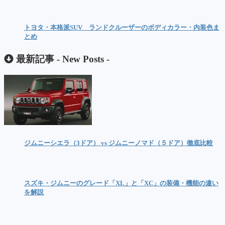
トヨタ・本格派SUV ランドクルーザーのボディカラー・内装色ま
とめ
最新記事 -
New Posts
-
ジムニーシエラ（3ドア） vs ジムニーノマド（５ドア）徹底比較
スズキ・ジムニーのグレード「XL」と「XC」の装備・機能の違い
を解説