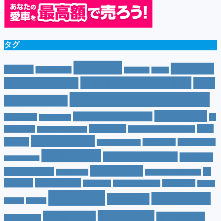
タグ
SUV
(40)
おすすめ
CM
(10)
e-POWER
(5)
T-cross
(4)
XV
(4)
おすすめグレード
(23)
オプション
(21)
おす
おすすめホイール
(61)
すめナビ
(20)
サイズ
(20)
コンパクトカー
(12)
カラー
(7)
ジ
カローラ
(4)
スズキ
(9)
スバ
ムニー
(6)
ステーションワゴン
(5)
ジムニーシエラ
(4)
スペック
(19)
ル
(10)
タフト
(7)
ダイハツ
(6)
スポーツカー
(4)
トヨタ
(33)
ハイブリッド
(13)
ハイブリ
トゥインゴ
(3)
ホンダ
(19)
ッドカー
(10)
マ
ハスラー
(4)
マイナーチェンジ
(4)
ツダ
(9)
ミニバン
(9)
ルノー
(7)
ヤリス
(5)
ヤリスクロス
(5)
レヴォ
値段
(71)
口コミ
(34)
内装
(25)
ーグ
(4)
三菱
(4)
税金
(67)
燃費
(48)
納期
(36)
日産
(13)