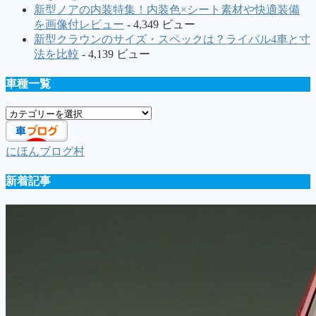
新型ノアの内装特集！内装色×シート素材や快適装備
を画像付レビュー
- 4,349 ビュー
新型クラウンのサイズ・スペックは？ライバル4車と寸
法を比較
- 4,139 ビュー
車種一覧
車
種
一
にほんブログ村
覧
新着記事