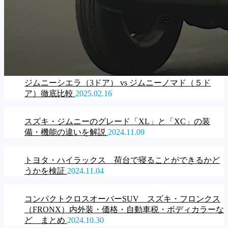
ジムニーシエラ（3ドア） vs ジムニーノマド（５ド
ア）徹底比較
2025.02.16
スズキ・ジムニーのグレード「XL」と「XC」の装
備・機能の違いを解説
2024.11.09
トヨタ・ハイラックス 荷台で寝ることができるかど
うかを検証
2024.11.04
コンパクトクロスオーバーSUV スズキ・フロンクス
（FRONX）内外装・価格・自動車税・ボディカラーな
ど まとめ
2024.10.30