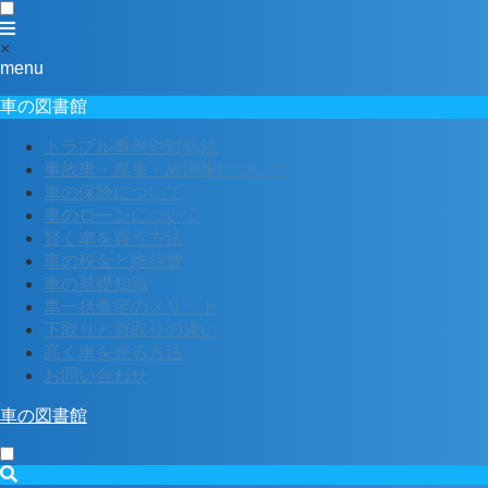
×
menu
車の図書館
トラブル事例や対処法
事故車・廃車・故障車について
車の保険について
車のローンについて
賢く車を買う方法
車の税金と維持費
車の基礎知識
車一括査定のメリット
下取りと買取りの違い
高く車を売る方法
お問い合わせ
車の図書館