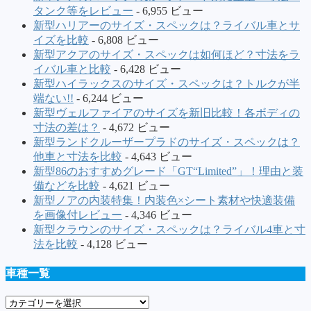
タンク等をレビュー
- 6,955 ビュー
新型ハリアーのサイズ・スペックは？ライバル車とサ
イズを比較
- 6,808 ビュー
新型アクアのサイズ・スペックは如何ほど？寸法をラ
イバル車と比較
- 6,428 ビュー
新型ハイラックスのサイズ・スペックは？トルクが半
端ない!!
- 6,244 ビュー
新型ヴェルファイアのサイズを新旧比較！各ボディの
寸法の差は？
- 4,672 ビュー
新型ランドクルーザープラドのサイズ・スペックは？
他車と寸法を比較
- 4,643 ビュー
新型86のおすすめグレード「GT“Limited”」！理由と装
備などを比較
- 4,621 ビュー
新型ノアの内装特集！内装色×シート素材や快適装備
を画像付レビュー
- 4,346 ビュー
新型クラウンのサイズ・スペックは？ライバル4車と寸
法を比較
- 4,128 ビュー
車種一覧
車