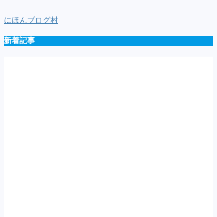
種
一
にほんブログ村
覧
新着記事