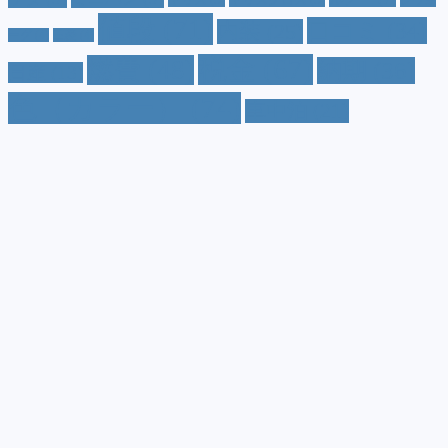
レヴォ
値段
(71)
口コミ
(34)
内装
(25)
ーグ
(4)
三菱
(4)
税金
(67)
燃費
(48)
納期
(36)
日産
(13)
色（カラー）
(74)
車中泊
(21)