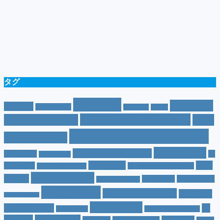
タグ
SUV
(40)
おすすめ
CM
(10)
e-POWER
(5)
T-cross
(4)
XV
(4)
おすすめグレード
(23)
オプション
(21)
おす
おすすめホイール
(61)
すめナビ
(20)
サイズ
(20)
コンパクトカー
(12)
カラー
(7)
ジ
カローラ
(4)
スズキ
(9)
スバ
ムニー
(6)
ステーションワゴン
(5)
ジムニーシエラ
(4)
スペック
(19)
ル
(10)
タフト
(7)
ダイハツ
(6)
スポーツカー
(4)
トヨタ
(33)
ハイブリッド
(13)
ハイブリ
トゥインゴ
(3)
ホンダ
(19)
ッドカー
(10)
マ
ハスラー
(4)
マイナーチェンジ
(4)
ツダ
(9)
ミニバン
(9)
ルノー
(7)
ヤリス
(5)
ヤリスクロス
(5)