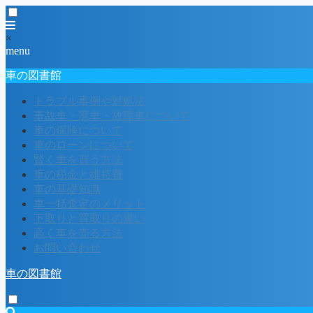
×
menu
車の図書館
トラブル事例や対処法
事故車・廃車・故障車について
車の保険について
車のローンについて
賢く車を買う方法
車の税金と維持費
車の基礎知識
車一括査定のメリット
下取りと買取りの違い
高く車を売る方法
お問い合わせ
車の図書館