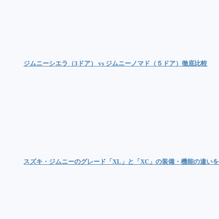
ジムニーシエラ（3ドア） vs ジムニーノマド（５ドア）徹底比較
スズキ・ジムニーのグレード「XL」と「XC」の装備・機能の違い