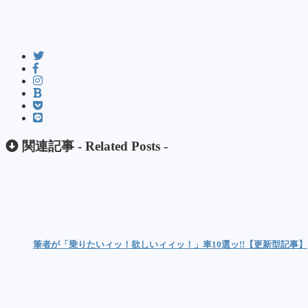
関連記事 -
Related Posts
-
筆者が「乗りたいィッ！欲しいィィッ！」車10選ッ!!【更新型記事】