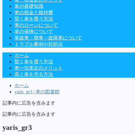
車の基礎知識
車の税金と維持費
賢く車を買う方法
車のローンについて
車の保険について
事故車・廃車・故障車について
トラブル事例や対処法
ホーム
賢く車を買う方法
車一括査定のメリット
高く車を売る方法
ホーム
yaris_gr3 | 車の図書館
記事内に広告を含みます
記事内に広告を含みます
yaris_gr3