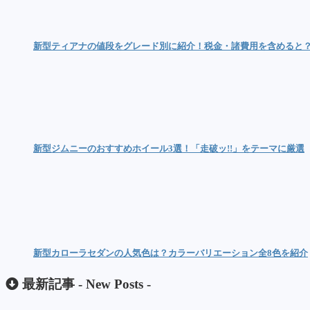
新型ティアナの値段をグレード別に紹介！税金・諸費用を含めると
新型ジムニーのおすすめホイール3選！「走破ッ!!」をテーマに厳選
新型カローラセダンの人気色は？カラーバリエーション全8色を紹介
最新記事 -
New Posts
-