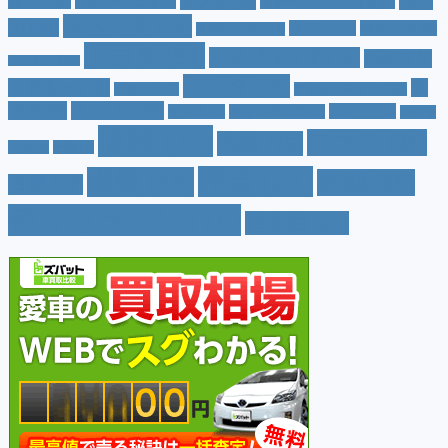
スズキ
(9)
スバ
ムニー
(6)
ステーションワゴン
(5)
ジムニーシエラ
(4)
スペック
(19)
ル
(10)
タフト
(7)
ダイハツ
(6)
スポーツカー
(4)
トヨタ
(33)
ハイブリッド
(13)
ハイブリ
トゥインゴ
(3)
ホンダ
(19)
ッドカー
(10)
マ
ハスラー
(4)
マイナーチェンジ
(4)
ツダ
(9)
ミニバン
(9)
ルノー
(7)
ヤリス
(5)
ヤリスクロス
(5)
レヴォ
値段
(71)
口コミ
(34)
内装
(25)
ーグ
(4)
三菱
(4)
税金
(67)
燃費
(48)
納期
(36)
日産
(13)
色（カラー）
(74)
車中泊
(21)