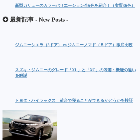
新型ガリューのカラーバリエーション全6色を紹介！（実質36色）
最新記事 -
New Posts
-
ジムニーシエラ（3ドア） vs ジムニーノマド（５ドア）徹底比較
スズキ・ジムニーのグレード「XL」と「XC」の装備・機能の違い
を解説
トヨタ・ハイラックス 荷台で寝ることができるかどうかを検証