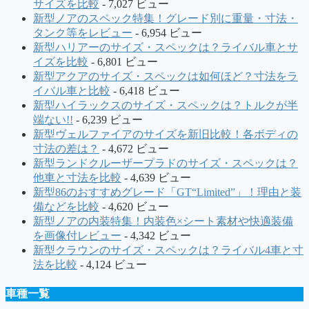
サイズを比較
- 7,027 ビュー
新型ノアのスペック特集！グレード別に重量・寸法・
タンク等をレビュー
- 6,954 ビュー
新型ハリアーのサイズ・スペックは？ライバル車とサ
イズを比較
- 6,801 ビュー
新型アクアのサイズ・スペックは如何ほど？寸法をラ
イバル車と比較
- 6,418 ビュー
新型ハイラックスのサイズ・スペックは？トルクが半
端ない!!
- 6,239 ビュー
新型ヴェルファイアのサイズを新旧比較！各ボディの
寸法の差は？
- 4,672 ビュー
新型ランドクルーザープラドのサイズ・スペックは？
他車と寸法を比較
- 4,639 ビュー
新型86のおすすめグレード「GT“Limited”」！理由と装
備などを比較
- 4,620 ビュー
新型ノアの内装特集！内装色×シート素材や快適装備
を画像付レビュー
- 4,342 ビュー
新型クラウンのサイズ・スペックは？ライバル4車と寸
法を比較
- 4,124 ビュー
車種一覧