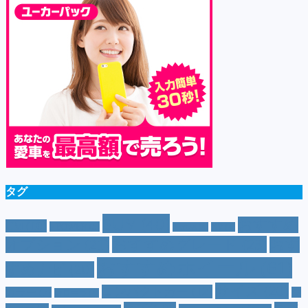
タグ
SUV
(40)
おすすめ
CM
(10)
e-POWER
(5)
T-cross
(4)
XV
(4)
おすすめグレード
(23)
オプション
(21)
おす
おすすめホイール
(61)
すめナビ
(20)
サイズ
(20)
コンパクトカー
(12)
カラー
(7)
ジ
カローラ
(4)