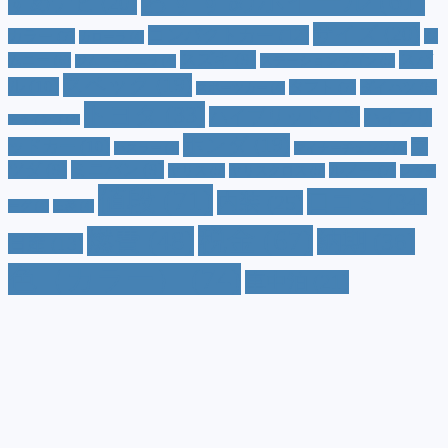
おすすめホイール
(61)
すめナビ
(20)
サイズ
(20)
コンパクトカー
(12)
カラー
(7)
ジ
カローラ
(4)
スズキ
(9)
スバ
ムニー
(6)
ステーションワゴン
(5)
ジムニーシエラ
(4)
スペック
(19)
ル
(10)
タフト
(7)
ダイハツ
(6)
スポーツカー
(4)
トヨタ
(33)
ハイブリッド
(13)
ハイブリ
トゥインゴ
(3)
ホンダ
(19)
ッドカー
(10)
マ
ハスラー
(4)
マイナーチェンジ
(4)
ツダ
(9)
ミニバン
(9)
ルノー
(7)
ヤリス
(5)
ヤリスクロス
(5)
レヴォ
値段
(71)
口コミ
(34)
内装
(25)
ーグ
(4)
三菱
(4)
税金
(67)
燃費
(48)
納期
(36)
日産
(13)
色（カラー）
(74)
車中泊
(21)