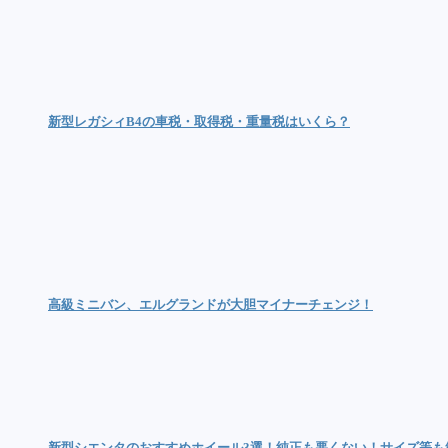
新型レガシィB4の車税・取得税・重量税はいくら？
高級ミニバン、エルグランドが大胆マイナーチェンジ！
新型シエンタのおすすめホイール3選！純正も悪くない！サイズ等も