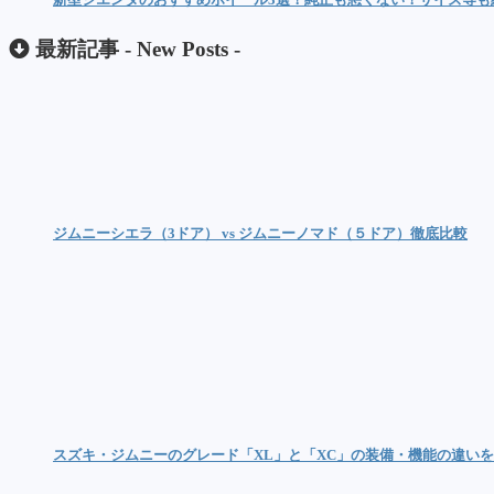
最新記事 -
New Posts
-
ジムニーシエラ（3ドア） vs ジムニーノマド（５ドア）徹底比較
スズキ・ジムニーのグレード「XL」と「XC」の装備・機能の違い