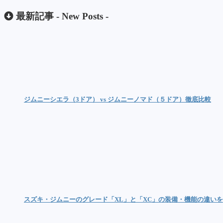
最新記事 -
New Posts
-
ジムニーシエラ（3ドア） vs ジムニーノマド（５ドア）徹底比較
スズキ・ジムニーのグレード「XL」と「XC」の装備・機能の違い