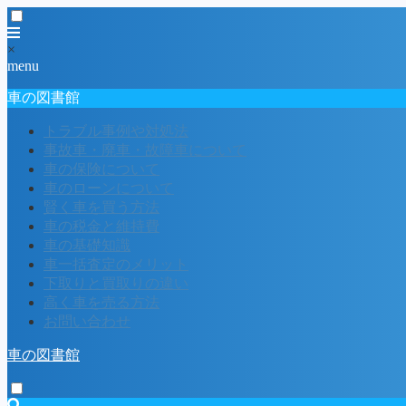
×
menu
車の図書館
トラブル事例や対処法
事故車・廃車・故障車について
車の保険について
車のローンについて
賢く車を買う方法
車の税金と維持費
車の基礎知識
車一括査定のメリット
下取りと買取りの違い
高く車を売る方法
お問い合わせ
車の図書館