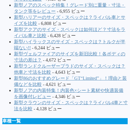
新型ノアのスペック特集！グレード別に重量・寸法・
タンク等をレビュー
- 6,955 ビュー
新型ハリアーのサイズ・スペックは？ライバル車とサ
イズを比較
- 6,808 ビュー
新型アクアのサイズ・スペックは如何ほど？寸法をラ
イバル車と比較
- 6,428 ビュー
新型ハイラックスのサイズ・スペックは？トルクが半
端ない!!
- 6,244 ビュー
新型ヴェルファイアのサイズを新旧比較！各ボディの
寸法の差は？
- 4,672 ビュー
新型ランドクルーザープラドのサイズ・スペックは？
他車と寸法を比較
- 4,643 ビュー
新型86のおすすめグレード「GT“Limited”」！理由と装
備などを比較
- 4,621 ビュー
新型ノアの内装特集！内装色×シート素材や快適装備
を画像付レビュー
- 4,346 ビュー
新型クラウンのサイズ・スペックは？ライバル4車と寸
法を比較
- 4,128 ビュー
車種一覧