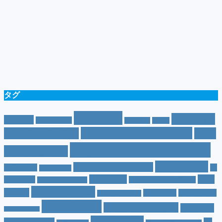
タグ
SUV
(40)
おすすめ
CM
(10)
e-POWER
(5)
T-cross
(4)
XV
(4)
おすすめグレード
(23)
オプション
(21)
おす
おすすめホイール
(61)
すめナビ
(20)
サイズ
(20)
コンパクトカー
(12)
カラー
(7)
ジ
カローラ
(4)
スズキ
(9)
スバ
ムニー
(6)
ステーションワゴン
(5)
ジムニーシエラ
(4)
スペック
(19)
ル
(10)
タフト
(7)
ダイハツ
(6)
スポーツカー
(4)
トヨタ
(33)
ハイブリッド
(13)
ハイブリ
トゥインゴ
(3)
ホンダ
(19)