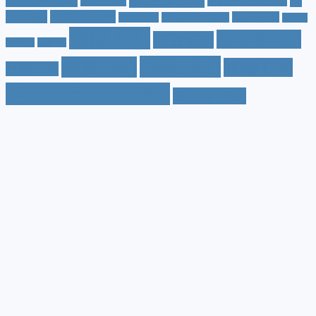
ッドカー
(10)
マ
ハスラー
(4)
マイナーチェンジ
(4)
ツダ
(9)
ミニバン
(9)
ルノー
(7)
ヤリス
(5)
ヤリスクロス
(5)
レヴォ
値段
(71)
口コミ
(34)
内装
(25)
ーグ
(4)
三菱
(4)
税金
(67)
燃費
(48)
納期
(36)
日産
(13)
色（カラー）
(74)
車中泊
(21)