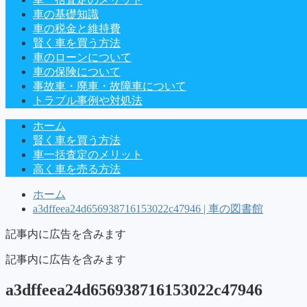
車の基礎知識
車の税金と維持費
賢く車を買う方法
車のローンについて
車の保険について
事故車・廃車・故障車について
トラブル事例や対処法
ホーム
賢く車を買う方法
車一括査定のメリット
高く車を売る方法
ホーム
a3dffeea24d656938716153022c47946 | 車の図書館
記事内に広告を含みます
記事内に広告を含みます
a3dffeea24d656938716153022c47946