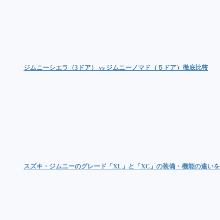
ジムニーシエラ（3ドア） vs ジムニーノマド（５ドア）徹底比較
スズキ・ジムニーのグレード「XL」と「XC」の装備・機能の違い