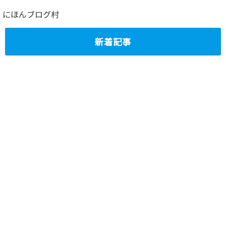
にほんブログ村
新着記事
ジムニーシエラ
スズキ・ジムニー
（3ドア） vs ジム
のグレード「XL」
ニーノマド（５ド
と「XC」の装
ア）徹底比較
備・機能の違いを
2025.02.16
解説
2024.11.09
トヨタ・ハイラッ
コンパクトクロス
クス 荷台で寝る
オーバーSUV ス
ことができるかど
ズキ・フロンクス
うかを検証
（FRONX）内外