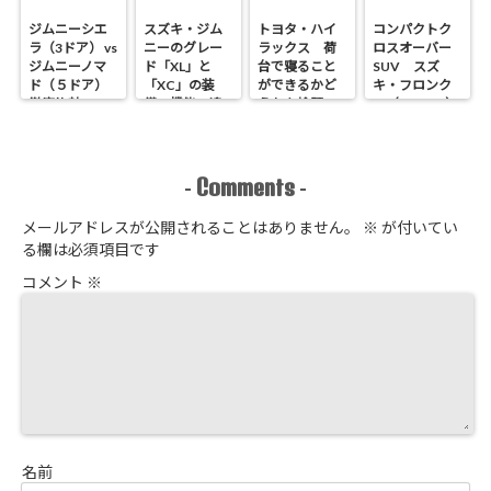
ジムニーシエ
スズキ・ジム
トヨタ・ハイ
コンパクトク
ラ（3ドア） vs
ニーのグレー
ラックス 荷
ロスオーバー
ジムニーノマ
ド「XL」と
台で寝ること
SUV スズ
ド（５ドア）
「XC」の装
ができるかど
キ・フロンク
徹底比較
備・機能の違
うかを検証
ス（FRONX）
いを解説
内外装・価
格・自動車
税・ボディカ
ラーなど ま
Comments
-
-
とめ
メールアドレスが公開されることはありません。
※
が付いてい
る欄は必須項目です
コメント
※
名前