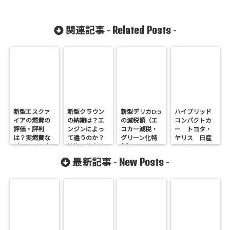
Related Posts
関連記事 -
-
新型エスクァ
新型クラウン
新型デリカD:5
ハイブリッド
イアの燃費の
の納期は？エ
の減税額（エ
コンパクトカ
評価・評判
ンジンによっ
コカー減税・
ー トヨタ・
は？実燃費な
て違うのか？
グリーン化特
ヤリス 日産
どライバル車
納期短縮方法
例）はいく
ノートカタロ
と比較
は？
ら？
グ燃費・実燃
New Posts
最新記事 -
-
費徹底比較