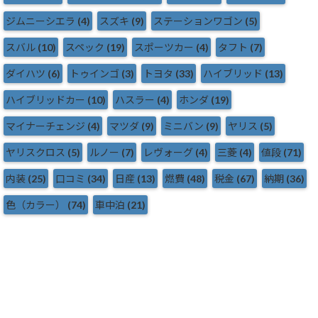
ジムニーシエラ
(4)
スズキ
(9)
ステーションワゴン
(5)
スバル
(10)
スペック
(19)
スポーツカー
(4)
タフト
(7)
ダイハツ
(6)
トゥインゴ
(3)
トヨタ
(33)
ハイブリッド
(13)
ハイブリッドカー
(10)
ハスラー
(4)
ホンダ
(19)
マイナーチェンジ
(4)
マツダ
(9)
ミニバン
(9)
ヤリス
(5)
ヤリスクロス
(5)
ルノー
(7)
レヴォーグ
(4)
三菱
(4)
値段
(71)
内装
(25)
口コミ
(34)
日産
(13)
燃費
(48)
税金
(67)
納期
(36)
色（カラー）
(74)
車中泊
(21)