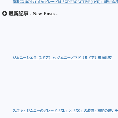
新型CX-5のおすすめグレードは「XD PROACTIVE(4WD)」!!理由
最新記事 -
New Posts
-
ジムニーシエラ（3ドア） vs ジムニーノマド（５ドア）徹底比較
スズキ・ジムニーのグレード「XL」と「XC」の装備・機能の違い