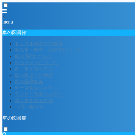
×
menu
車の図書館
トラブル事例や対処法
事故車・廃車・故障車について
車の保険について
車のローンについて
賢く車を買う方法
車の税金と維持費
車の基礎知識
車一括査定のメリット
下取りと買取りの違い
高く車を売る方法
お問い合わせ
車の図書館