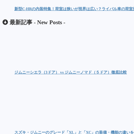
新型C-HRの内装特集！荷室は狭いが視界は広い？ライバル車の荷室
最新記事 -
New Posts
-
ジムニーシエラ（3ドア） vs ジムニーノマド（５ドア）徹底比較
スズキ・ジムニーのグレード「XL」と「XC」の装備・機能の違い