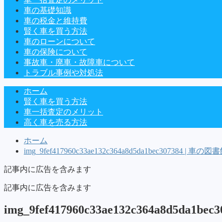
車の基礎知識
車の税金と維持費
賢く車を買う方法
車のローンについて
車の保険について
事故車・廃車・故障車について
トラブル事例や対処法
ホーム
賢く車を買う方法
車一括査定のメリット
高く車を売る方法
ホーム
img_9fef417960c33ae132c364a8d5da1bec307384 | 車の図
記事内に広告を含みます
記事内に広告を含みます
img_9fef417960c33ae132c364a8d5da1bec3