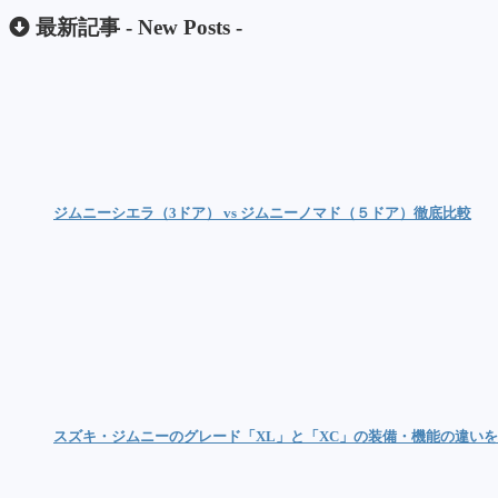
最新記事 -
New Posts
-
ジムニーシエラ（3ドア） vs ジムニーノマド（５ドア）徹底比較
スズキ・ジムニーのグレード「XL」と「XC」の装備・機能の違い