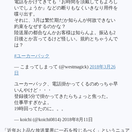
電話をかけてきても『お時間を頂戴してもよろし
いでしょうか』などの断りもなくいきなり用件を
喋り出す。
それに、3月は繁忙期だか知らんが何故できない
約束をなぜするのかな？
陸送屋の都合なんかお客様は知らんよ。振込も2
日後とか言ってるけど怪しい。規約とちゃうんで
は？
#ユーカーパック
— こまってしまって (@westmagick)
2018年3月26
日
ユーカーパック、電話掛かってくるのめっちゃ早
いんやけど・・・
登録後5分で掛かってきたらちょっと焦った。
仕事早すぎかよ。
19時回ってたのに。。。
— koichi (@koichi0814) 2018年8月11日
「近年お上品な放送業界に一石を投じるべく」というニュア