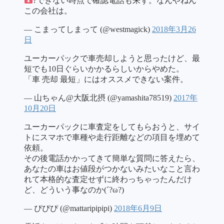
?できない時点で確認電話も来ず。なんやねん
この会社は。
— こまってしまって (@westmagick)
2018年3月26
日
ユーカーパックで車売却しようと思ったけど、最
短でも10日ぐらいかかるらしいからやめた。
「車 売却 最短」にはオススメできない案件。
— 山ちゃん@大阪北摂 (@yamashita78519)
2017年
10月20日
ユーカーパックに車査定をしてもらおうと、サイ
トにスマホで車種や走行距離などの項目を埋めて
依頼。
その後電話かかってきて簡単な質問に答えたら、
あなたの車はお値段がつかないみたいなこと言わ
れて本格的な査定せずに終わっちゃったんだけ
ど、どういう事なのか(´?ω?)
— ぴぴぴ (@mattaripipipi)
2018年6月9日