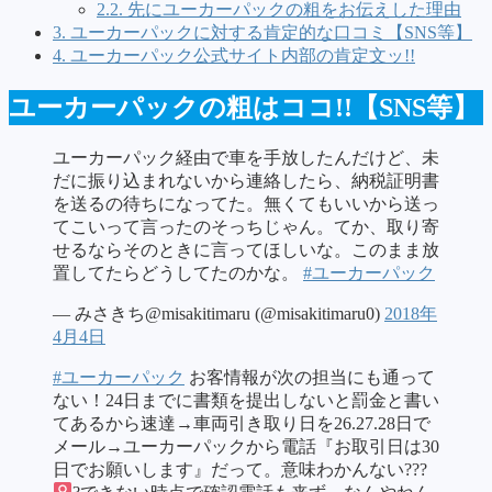
2.2.
先にユーカーパックの粗をお伝えした理由
3.
ユーカーパックに対する肯定的な口コミ【SNS等】
4.
ユーカーパック公式サイト内部の肯定文ッ!!
ユーカーパックの粗はココ!!【SNS等】
ユーカーパック経由で車を手放したんだけど、未
だに振り込まれないから連絡したら、納税証明書
を送るの待ちになってた。無くてもいいから送っ
てこいって言ったのそっちじゃん。てか、取り寄
せるならそのときに言ってほしいな。このまま放
置してたらどうしてたのかな。
#ユーカーパック
— みさきち@misakitimaru (@misakitimaru0)
2018年
4月4日
#ユーカーパック
お客情報が次の担当にも通って
ない！24日までに書類を提出しないと罰金と書い
てあるから速達→車両引き取り日を26.27.28日で
メール→ユーカーパックから電話『お取引日は30
日でお願いします』だって。意味わかんない???