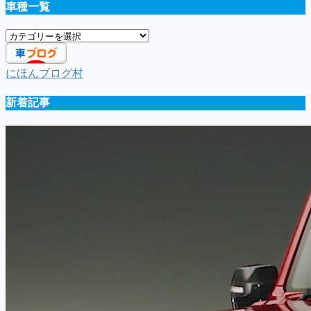
車種一覧
車
種
一
にほんブログ村
覧
新着記事