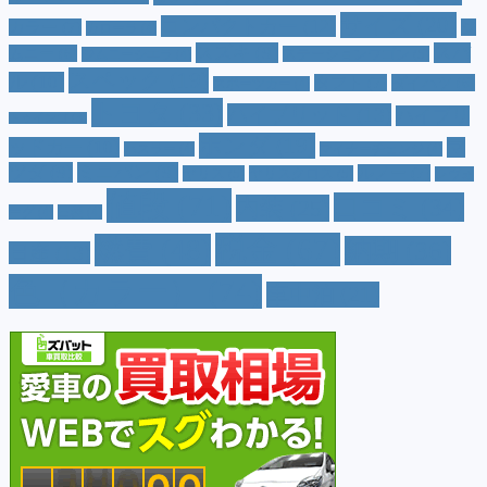
サイズ
(20)
コンパクトカー
(12)
カラー
(7)
ジ
カローラ
(4)
スズキ
(9)
スバ
ムニー
(6)
ステーションワゴン
(5)
ジムニーシエラ
(4)
スペック
(19)
ル
(10)
タフト
(7)
ダイハツ
(6)
スポーツカー
(4)
トヨタ
(33)
ハイブリッド
(13)
ハイブリ
トゥインゴ
(3)
ホンダ
(19)
ッドカー
(10)
マ
ハスラー
(4)
マイナーチェンジ
(4)
ツダ
(9)
ミニバン
(9)
ルノー
(7)
ヤリス
(5)
ヤリスクロス
(5)
レヴォ
値段
(71)
口コミ
(34)
内装
(25)
ーグ
(4)
三菱
(4)
税金
(67)
燃費
(48)
納期
(36)
日産
(13)
色（カラー）
(74)
車中泊
(21)