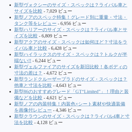
新型ヴォクシーのサイズ・スペックは？ライバル車と
サイズを比較
- 7,029 ビュー
新型ノアのスペック特集！グレード別に重量・寸法・
タンク等をレビュー
- 6,956 ビュー
新型ハリアーのサイズ・スペックは？ライバル車とサ
イズを比較
- 6,809 ビュー
新型アクアのサイズ・スペックは如何ほど？寸法をラ
イバル車と比較
- 6,428 ビュー
新型ハイラックスのサイズ・スペックは？トルクが半
端ない!!
- 6,244 ビュー
新型ヴェルファイアのサイズを新旧比較！各ボディの
寸法の差は？
- 4,672 ビュー
新型ランドクルーザープラドのサイズ・スペックは？
他車と寸法を比較
- 4,643 ビュー
新型86のおすすめグレード「GT“Limited”」！理由と装
備などを比較
- 4,621 ビュー
新型ノアの内装特集！内装色×シート素材や快適装備
を画像付レビュー
- 4,346 ビュー
新型クラウンのサイズ・スペックは？ライバル4車と寸
法を比較
- 4,128 ビュー