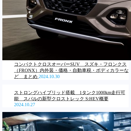
コンパクトクロスオーバーSUV スズキ・フロンクス
（FRONX）内外装・価格・自動車税・ボディカラーな
ど まとめ
2024.10.30
ストロングハイブリッド搭載 1タンク1000km走行可
能 スバルの新型クロストレック S:HEV概要
2024.10.27