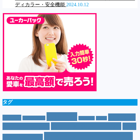
ディカラー・安全機能
2024.10.12
タグ
SUV
(40)
おすすめ
CM
(10)
e-POWER
(5)
T-cross
(4)
XV
(4)
おすすめグレード
(23)
オプション
(21)
おす
おすすめホイール
(61)
すめナビ
(20)