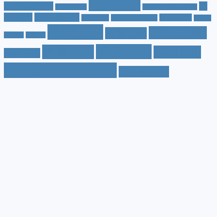
ホンダ
(19)
ッドカー
(10)
マ
ハスラー
(4)
マイナーチェンジ
(4)
ツダ
(9)
ミニバン
(9)
ルノー
(7)
ヤリス
(5)
ヤリスクロス
(5)
レヴォ
値段
(71)
口コミ
(34)
内装
(25)
ーグ
(4)
三菱
(4)
税金
(67)
燃費
(48)
納期
(36)
日産
(13)
色（カラー）
(74)
車中泊
(21)