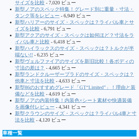
サイズを比較
- 7,020 ビュー
新型ノアのスペック特集！グレード別に重量・寸法・
タンク等をレビュー
- 6,949 ビュー
新型ハリアーのサイズ・スペックは？ライバル車とサ
イズを比較
- 6,791 ビュー
新型アクアのサイズ・スペックは如何ほど？寸法をラ
イバル車と比較
- 6,418 ビュー
新型ハイラックスのサイズ・スペックは？トルクが半
端ない!!
- 6,235 ビュー
新型ヴェルファイアのサイズを新旧比較！各ボディの
寸法の差は？
- 4,665 ビュー
新型ランドクルーザープラドのサイズ・スペックは？
他車と寸法を比較
- 4,633 ビュー
新型86のおすすめグレード「GT“Limited”」！理由と装
備などを比較
- 4,619 ビュー
新型ノアの内装特集！内装色×シート素材や快適装備
を画像付レビュー
- 4,341 ビュー
新型クラウンのサイズ・スペックは？ライバル4車と寸
法を比較
- 4,120 ビュー
車種一覧