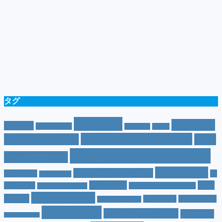
タグ
SUV
(40)
おすすめ
CM
(10)
e-POWER
(5)
T-cross
(4)
XV
(4)
おすすめグレード
(23)
オプション
(21)
おす
おすすめホイール
(61)
すめナビ
(20)
サイズ
(20)
コンパクトカー
(12)
カラー
(7)
ジ
カローラ
(4)
スズキ
(9)
スバ
ムニー
(6)
ステーションワゴン
(5)
ジムニーシエラ
(4)
スペック
(19)
ル
(10)
タフト
(7)
ダイハツ
(6)
スポーツカー
(4)
トヨタ
(33)
ハイブリッド
(13)
ハイブリ
トゥインゴ
(3)