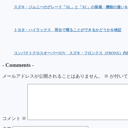
スズキ・ジムニーのグレード「XL」と「XC」の装備・機能の違い
トヨタ・ハイラックス 荷台で寝ることができるかどうかを検証
コンパクトクロスオーバーSUV スズキ・フロンクス（FRONX）
-
Comments
-
メールアドレスが公開されることはありません。
※
が付いて
コメント
※