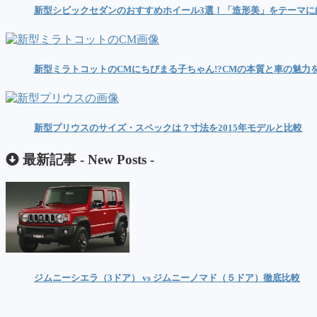
新型シビックセダンのおすすめホイール3選！「造形美」をテーマに
新型ミラトコットのCMにちびまる子ちゃん!?CMの本質と車の魅力
新型プリウスのサイズ・スペックは？寸法を2015年モデルと比較
最新記事 -
New Posts
-
ジムニーシエラ（3ドア） vs ジムニーノマド（５ドア）徹底比較