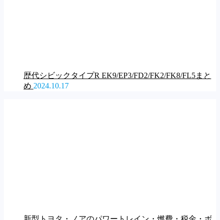
歴代シビックタイプR EK9/EP3/FD2/FK2/FK8/FL5まと
め
2024.10.17
新型トヨタ・ノアのパワートレイン・燃費・税金・ボ