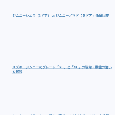
ジムニーシエラ（3ドア） vs ジムニーノマド（５ドア）徹底比較
スズキ・ジムニーのグレード「XL」と「XC」の装備・機能の違い
を解説