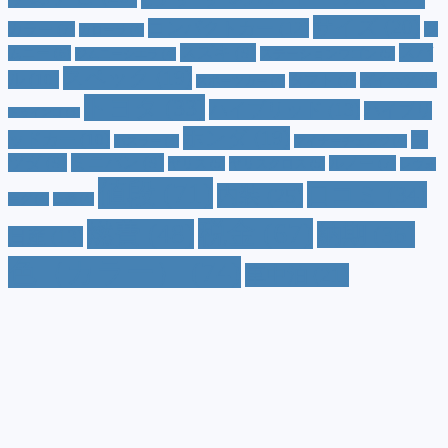
サイズ
(20)
コンパクトカー
(12)
カラー
(7)
ジ
カローラ
(4)
スズキ
(9)
スバ
ムニー
(6)
ステーションワゴン
(5)
ジムニーシエラ
(4)
スペック
(19)
ル
(10)
タフト
(7)
ダイハツ
(6)
スポーツカー
(4)
トヨタ
(33)
ハイブリッド
(13)
ハイブリ
トゥインゴ
(3)
ホンダ
(19)
ッドカー
(10)
マ
ハスラー
(4)
マイナーチェンジ
(4)
ツダ
(9)
ミニバン
(9)
ルノー
(7)
ヤリス
(5)
ヤリスクロス
(5)
レヴォ
値段
(71)
口コミ
(34)
内装
(25)
ーグ
(4)
三菱
(4)
税金
(67)
燃費
(48)
納期
(36)
日産
(13)
色（カラー）
(74)
車中泊
(21)