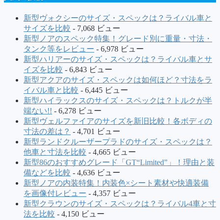
新型ヴォクシーのサイズ・スペックは？ライバル車と
サイズを比較
- 7,068 ビュー
新型ノアのスペック特集！グレード別に重量・寸法・
タンク等をレビュー
- 6,978 ビュー
新型ハリアーのサイズ・スペックは？ライバル車とサ
イズを比較
- 6,843 ビュー
新型アクアのサイズ・スペックは如何ほど？寸法をラ
イバル車と比較
- 6,445 ビュー
新型ハイラックスのサイズ・スペックは？トルクが半
端ない!!
- 6,278 ビュー
新型ヴェルファイアのサイズを新旧比較！各ボディの
寸法の差は？
- 4,701 ビュー
新型ランドクルーザープラドのサイズ・スペックは？
他車と寸法を比較
- 4,665 ビュー
新型86のおすすめグレード「GT“Limited”」！理由と装
備などを比較
- 4,636 ビュー
新型ノアの内装特集！内装色×シート素材や快適装備
を画像付レビュー
- 4,357 ビュー
新型クラウンのサイズ・スペックは？ライバル4車と寸
法を比較
- 4,150 ビュー