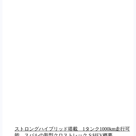
ストロングハイブリッド搭載 1タンク1000km走行可
能 スバルの新型クロストレック S:HEV概要