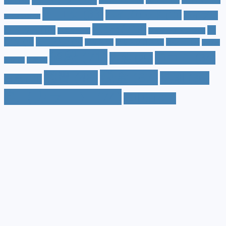
タフト
(7)
ダイハツ
(6)
スポーツカー
(4)
トヨタ
(33)
ハイブリッド
(13)
ハイブリ
トゥインゴ
(3)
ホンダ
(19)
ッドカー
(10)
マ
ハスラー
(4)
マイナーチェンジ
(4)
ツダ
(9)
ミニバン
(9)
ルノー
(7)
ヤリス
(5)
ヤリスクロス
(5)
レヴォ
値段
(71)
口コミ
(34)
内装
(25)
ーグ
(4)
三菱
(4)
税金
(67)
燃費
(48)
納期
(36)
日産
(13)
色（カラー）
(74)
車中泊
(21)