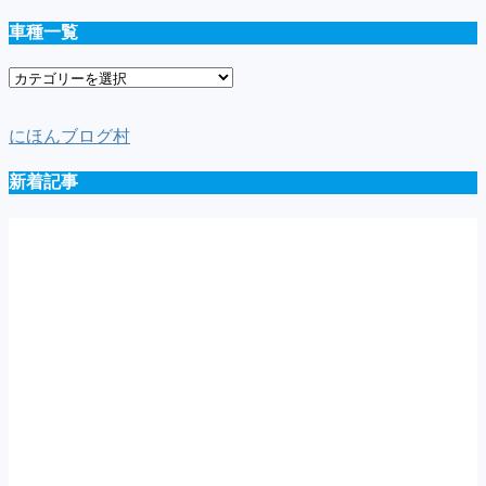
車種一覧
車
種
一
にほんブログ村
覧
新着記事