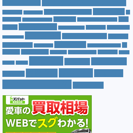
おすすめホイール
(61)
すめナビ
(20)
サイズ
(20)
コンパクトカー
(12)
カラー
(7)
ジ
カローラ
(4)
スズキ
(9)
スバ
ムニー
(6)
ステーションワゴン
(5)
ジムニーシエラ
(4)
スペック
(19)
ル
(10)
タフト
(7)
ダイハツ
(6)
スポーツカー
(4)
トヨタ
(33)
ハイブリッド
(13)
ハイブリ
トゥインゴ
(3)
ホンダ
(19)
ッドカー
(10)
マ
ハスラー
(4)
マイナーチェンジ
(4)
ツダ
(9)
ミニバン
(9)
ルノー
(7)
ヤリス
(5)
ヤリスクロス
(5)
レヴォ
値段
(71)
口コミ
(34)
内装
(25)
ーグ
(4)
三菱
(4)
税金
(67)
燃費
(48)
納期
(36)
日産
(13)
色（カラー）
(74)
車中泊
(21)