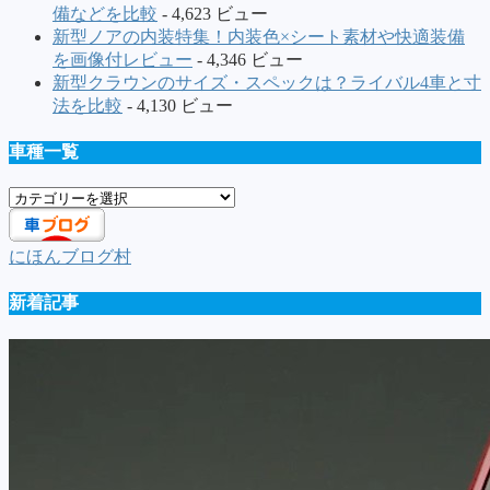
備などを比較
- 4,623 ビュー
新型ノアの内装特集！内装色×シート素材や快適装備
を画像付レビュー
- 4,346 ビュー
新型クラウンのサイズ・スペックは？ライバル4車と寸
法を比較
- 4,130 ビュー
車種一覧
車
種
一
にほんブログ村
覧
新着記事