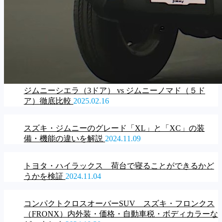
ジムニーシエラ（3ドア） vs ジムニーノマド（５ド
ア）徹底比較
2025.02.16
スズキ・ジムニーのグレード「XL」と「XC」の装
備・機能の違いを解説
2024.11.09
トヨタ・ハイラックス 荷台で寝ることができるかど
うかを検証
2024.11.04
コンパクトクロスオーバーSUV スズキ・フロンクス
（FRONX）内外装・価格・自動車税・ボディカラーな