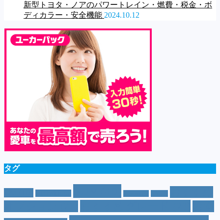
新型トヨタ・ノアのパワートレイン・燃費・税金・ボ
ディカラー・安全機能
2024.10.12
タグ
SUV
(40)
おすすめ
CM
(10)
e-POWER
(5)
T-cross
(4)
XV
(4)
おすすめグレード
(23)
オプション
(21)
おす