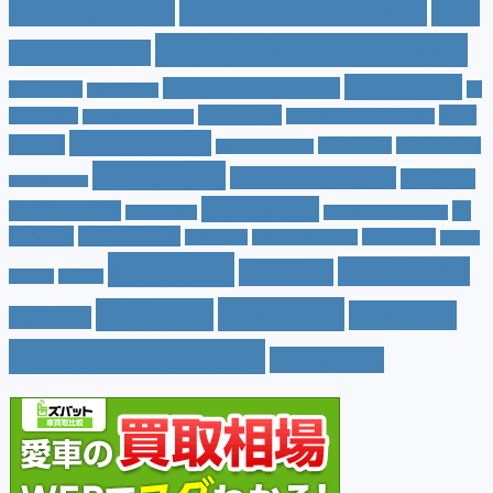
おすすめグレード
(23)
オプション
(21)
おす
おすすめホイール
(61)
すめナビ
(20)
サイズ
(20)
コンパクトカー
(12)
カラー
(7)
ジ
カローラ
(4)
スズキ
(9)
スバ
ムニー
(6)
ステーションワゴン
(5)
ジムニーシエラ
(4)
スペック
(19)
ル
(10)
タフト
(7)
ダイハツ
(6)
スポーツカー
(4)
トヨタ
(33)
ハイブリッド
(13)
ハイブリ
トゥインゴ
(3)
ホンダ
(19)
ッドカー
(10)
マ
ハスラー
(4)
マイナーチェンジ
(4)
ツダ
(9)
ミニバン
(9)
ルノー
(7)
ヤリス
(5)
ヤリスクロス
(5)
レヴォ
値段
(71)
口コミ
(34)
内装
(25)
ーグ
(4)
三菱
(4)
税金
(67)
燃費
(48)
納期
(36)
日産
(13)
色（カラー）
(74)
車中泊
(21)