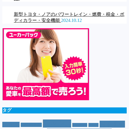
新型トヨタ・ノアのパワートレイン・燃費・税金・ボ
ディカラー・安全機能
2024.10.12
タグ
SUV
(40)
おすすめ
CM
(10)
e-POWER
(5)
T-cross
(4)
XV
(4)