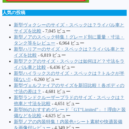
人気の投稿
新型ヴォクシーのサイズ・スペックは？ライバル車と
サイズを比較
- 7,045 ビュー
新型ノアのスペック特集！グレード別に重量・寸法・
タンク等をレビュー
- 6,964 ビュー
新型ハリアーのサイズ・スペックは？ライバル車とサ
イズを比較
- 6,819 ビュー
新型アクアのサイズ・スペックは如何ほど？寸法をラ
イバル車と比較
- 6,436 ビュー
新型ハイラックスのサイズ・スペックは？トルクが半
端ない!!
- 6,260 ビュー
新型ヴェルファイアのサイズを新旧比較！各ボディの
寸法の差は？
- 4,681 ビュー
新型ランドクルーザープラドのサイズ・スペックは？
他車と寸法を比較
- 4,651 ビュー
新型86のおすすめグレード「GT“Limited”」！理由と装
備などを比較
- 4,625 ビュー
新型ノアの内装特集！内装色×シート素材や快適装備
を画像付レビュー
- 4,349 ビュー