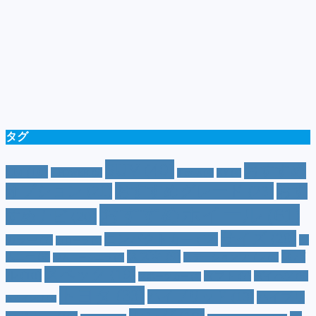
タグ
SUV
(40)
おすすめ
CM
(10)
e-POWER
(5)
T-cross
(4)
XV
(4)
おすすめグレード
(23)
オプション
(21)
おす
おすすめホイール
(61)
すめナビ
(20)
サイズ
(20)
コンパクトカー
(12)
カラー
(7)
ジ
カローラ
(4)
スズキ
(9)
スバ
ムニー
(6)
ステーションワゴン
(5)
ジムニーシエラ
(4)
スペック
(19)
ル
(10)
タフト
(7)
ダイハツ
(6)
スポーツカー
(4)
トヨタ
(33)
ハイブリッド
(13)
ハイブリ
トゥインゴ
(3)