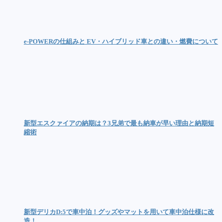
e-POWERの仕組みと EV・ハイブリッド車との違い・燃費について
新型エスクァイアの納期は？3兄弟で最も納車が早い理由と納期短
縮術
新型デリカD:5で車中泊！グッズやマットを用いて車中泊仕様に改
造！