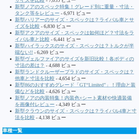
サイズを比較
- 7,055 ビュー
新型ノアのスペック特集！グレード別に重量・寸法・
タンク等をレビュー
- 6,971 ビュー
新型ハリアーのサイズ・スペックは？ライバル車とサ
イズを比較
- 6,830 ビュー
新型アクアのサイズ・スペックは如何ほど？寸法をラ
イバル車と比較
- 6,441 ビュー
新型ハイラックスのサイズ・スペックは？トルクが半
端ない!!
- 6,269 ビュー
新型ヴェルファイアのサイズを新旧比較！各ボディの
寸法の差は？
- 4,688 ビュー
新型ランドクルーザープラドのサイズ・スペックは？
他車と寸法を比較
- 4,654 ビュー
新型86のおすすめグレード「GT“Limited”」！理由と装
備などを比較
- 4,626 ビュー
新型ノアの内装特集！内装色×シート素材や快適装備
を画像付レビュー
- 4,349 ビュー
新型クラウンのサイズ・スペックは？ライバル4車と寸
法を比較
- 4,138 ビュー
車種一覧