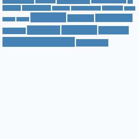
ホンダ
(19)
ッドカー
(10)
マ
ハスラー
(4)
マイナーチェンジ
(4)
ツダ
(9)
ミニバン
(9)
ルノー
(7)
ヤリス
(5)
ヤリスクロス
(5)
レヴォ
値段
(71)
口コミ
(34)
内装
(25)
ーグ
(4)
三菱
(4)
税金
(67)
燃費
(48)
納期
(36)
日産
(13)
色（カラー）
(74)
車中泊
(21)