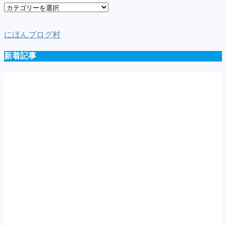
車
種
一
にほんブログ村
覧
新着記事