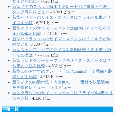
サイズを比較
- 7,020 ビュー
新型ノアのスペック特集！グレード別に重量・寸法・
タンク等をレビュー
- 6,949 ビュー
新型ハリアーのサイズ・スペックは？ライバル車とサ
イズを比較
- 6,791 ビュー
新型アクアのサイズ・スペックは如何ほど？寸法をラ
イバル車と比較
- 6,416 ビュー
新型ハイラックスのサイズ・スペックは？トルクが半
端ない!!
- 6,230 ビュー
新型ヴェルファイアのサイズを新旧比較！各ボディの
寸法の差は？
- 4,662 ビュー
新型ランドクルーザープラドのサイズ・スペックは？
他車と寸法を比較
- 4,632 ビュー
新型86のおすすめグレード「GT“Limited”」！理由と装
備などを比較
- 4,618 ビュー
新型ノアの内装特集！内装色×シート素材や快適装備
を画像付レビュー
- 4,341 ビュー
新型クラウンのサイズ・スペックは？ライバル4車と寸
法を比較
- 4,120 ビュー
車種一覧