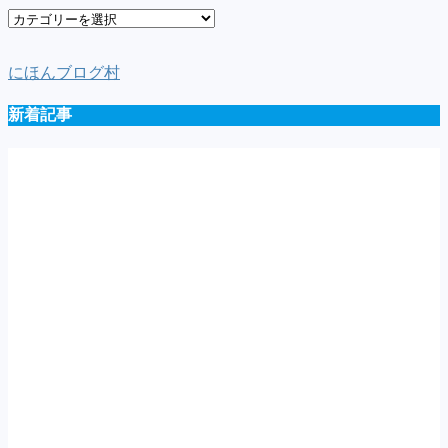
車
種
一
にほんブログ村
覧
新着記事