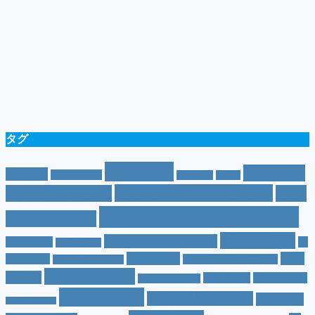
タグ
SUV
(40)
おすすめ
CM
(10)
e-POWER
(5)
T-cross
(4)
XV
(4)
おすすめグレード
(23)
オプション
(21)
おす
おすすめホイール
(61)
すめナビ
(20)
サイズ
(20)
コンパクトカー
(12)
カラー
(7)
ジ
カローラ
(4)
スズキ
(9)
スバ
ムニー
(6)
ステーションワゴン
(5)
ジムニーシエラ
(4)
スペック
(19)
ル
(10)
タフト
(7)
ダイハツ
(6)
スポーツカー
(4)
トヨタ
(33)
ハイブリッド
(13)
ハイブリ
トゥインゴ
(3)