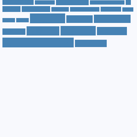
ホンダ
(19)
ッドカー
(10)
マ
ハスラー
(4)
マイナーチェンジ
(4)
ツダ
(9)
ミニバン
(9)
ルノー
(7)
ヤリス
(5)
ヤリスクロス
(5)
レヴォ
値段
(71)
口コミ
(34)
内装
(25)
ーグ
(4)
三菱
(4)
税金
(67)
燃費
(48)
納期
(36)
日産
(13)
色（カラー）
(74)
車中泊
(21)