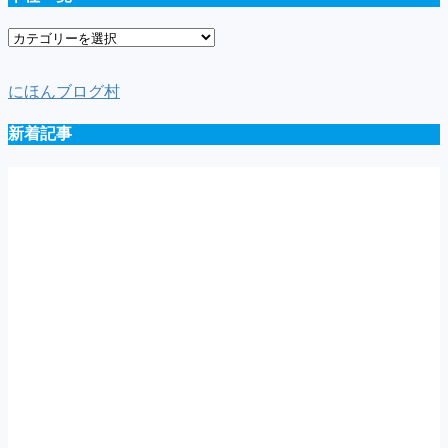
車
種
一
にほんブログ村
覧
新着記事