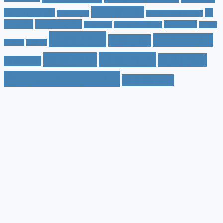
ホンダ
(19)
ッドカー
(10)
マ
ハスラー
(4)
マイナーチェンジ
(4)
ツダ
(9)
ミニバン
(9)
ルノー
(7)
ヤリス
(5)
ヤリスクロス
(5)
レヴォ
値段
(71)
口コミ
(34)
内装
(25)
ーグ
(4)
三菱
(4)
税金
(67)
燃費
(48)
納期
(36)
日産
(13)
色（カラー）
(74)
車中泊
(21)