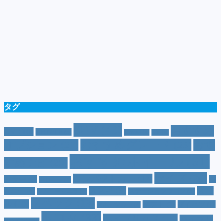
タグ
SUV
(40)
おすすめ
CM
(10)
e-POWER
(5)
T-cross
(4)
XV
(4)
おすすめグレード
(23)
オプション
(21)
おす
おすすめホイール
(61)
すめナビ
(20)
サイズ
(20)
コンパクトカー
(12)
カラー
(7)
ジ
カローラ
(4)
スズキ
(9)
スバ
ムニー
(6)
ステーションワゴン
(5)
ジムニーシエラ
(4)
スペック
(19)
ル
(10)
タフト
(7)
ダイハツ
(6)
スポーツカー
(4)
トヨタ
(33)
ハイブリッド
(13)
ハイブリ
トゥインゴ
(3)