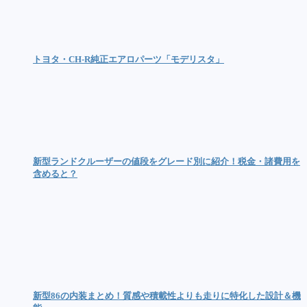
トヨタ・CH-R純正エアロパーツ「モデリスタ」
新型ランドクルーザーの値段をグレード別に紹介！税金・諸費用を
含めると？
新型86の内装まとめ！質感や積載性よりも走りに特化した設計＆機