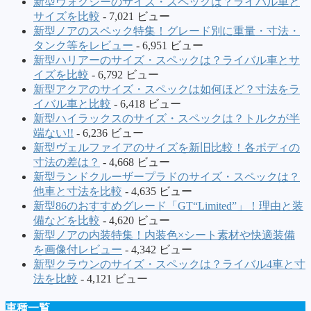
新型ヴォクシーのサイズ・スペックは？ライバル車と
サイズを比較
- 7,021 ビュー
新型ノアのスペック特集！グレード別に重量・寸法・
タンク等をレビュー
- 6,951 ビュー
新型ハリアーのサイズ・スペックは？ライバル車とサ
イズを比較
- 6,792 ビュー
新型アクアのサイズ・スペックは如何ほど？寸法をラ
イバル車と比較
- 6,418 ビュー
新型ハイラックスのサイズ・スペックは？トルクが半
端ない!!
- 6,236 ビュー
新型ヴェルファイアのサイズを新旧比較！各ボディの
寸法の差は？
- 4,668 ビュー
新型ランドクルーザープラドのサイズ・スペックは？
他車と寸法を比較
- 4,635 ビュー
新型86のおすすめグレード「GT“Limited”」！理由と装
備などを比較
- 4,620 ビュー
新型ノアの内装特集！内装色×シート素材や快適装備
を画像付レビュー
- 4,342 ビュー
新型クラウンのサイズ・スペックは？ライバル4車と寸
法を比較
- 4,121 ビュー
車種一覧