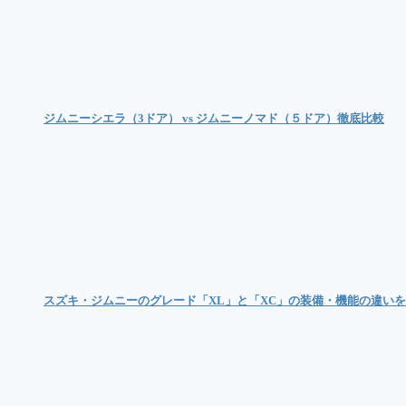
ジムニーシエラ（3ドア） vs ジムニーノマド（５ドア）徹底比較
スズキ・ジムニーのグレード「XL」と「XC」の装備・機能の違い