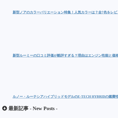
新型ノアのカラーバリエーション特集！人気カラーは？全7色をレビ
新型ルーミーの口コミ評価が酷評すぎる？理由はエンジン性能と価
ルノー・ルーテシアハイブリッドモデルのE-TECH HYBRIDの燃費
最新記事 -
New Posts
-