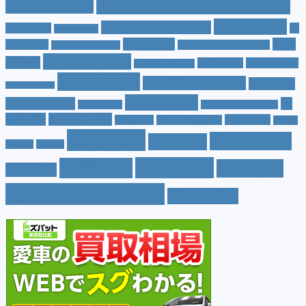
おすすめホイール
(61)
すめナビ
(20)
サイズ
(20)
コンパクトカー
(12)
カラー
(7)
ジ
カローラ
(4)
スズキ
(9)
スバ
ムニー
(6)
ステーションワゴン
(5)
ジムニーシエラ
(4)
スペック
(19)
ル
(10)
タフト
(7)
ダイハツ
(6)
スポーツカー
(4)
トヨタ
(33)
ハイブリッド
(13)
ハイブリ
トゥインゴ
(3)
ホンダ
(19)
ッドカー
(10)
マ
ハスラー
(4)
マイナーチェンジ
(4)
ツダ
(9)
ミニバン
(9)
ルノー
(7)
ヤリス
(5)
ヤリスクロス
(5)
レヴォ
値段
(71)
口コミ
(34)
内装
(25)
ーグ
(4)
三菱
(4)
税金
(67)
燃費
(48)
納期
(36)
日産
(13)
色（カラー）
(74)
車中泊
(21)