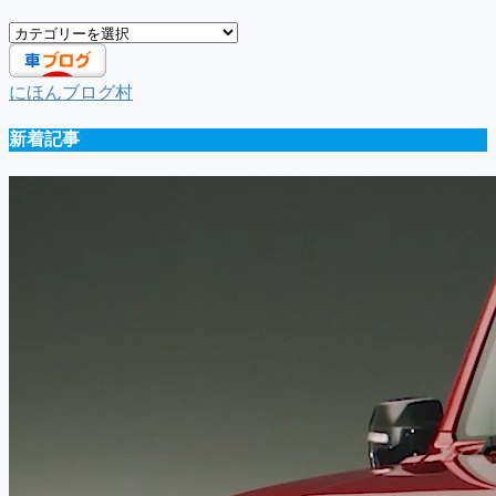
車
種
一
にほんブログ村
覧
新着記事