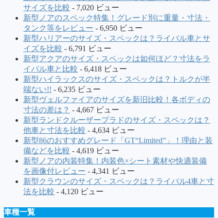
サイズを比較
- 7,020 ビュー
新型ノアのスペック特集！グレード別に重量・寸法・
タンク等をレビュー
- 6,950 ビュー
新型ハリアーのサイズ・スペックは？ライバル車とサ
イズを比較
- 6,791 ビュー
新型アクアのサイズ・スペックは如何ほど？寸法をラ
イバル車と比較
- 6,418 ビュー
新型ハイラックスのサイズ・スペックは？トルクが半
端ない!!
- 6,235 ビュー
新型ヴェルファイアのサイズを新旧比較！各ボディの
寸法の差は？
- 4,667 ビュー
新型ランドクルーザープラドのサイズ・スペックは？
他車と寸法を比較
- 4,634 ビュー
新型86のおすすめグレード「GT“Limited”」！理由と装
備などを比較
- 4,619 ビュー
新型ノアの内装特集！内装色×シート素材や快適装備
を画像付レビュー
- 4,341 ビュー
新型クラウンのサイズ・スペックは？ライバル4車と寸
法を比較
- 4,120 ビュー
車種一覧