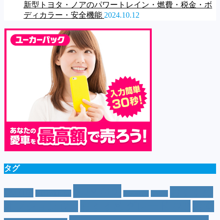
新型トヨタ・ノアのパワートレイン・燃費・税金・ボ
ディカラー・安全機能
2024.10.12
タグ
SUV
(40)
おすすめ
CM
(10)
e-POWER
(5)
T-cross
(4)
XV
(4)
おすすめグレード
(23)
オプション
(21)
おす