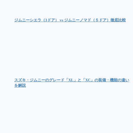
ジムニーシエラ（3ドア） vs ジムニーノマド（５ドア）徹底比較
スズキ・ジムニーのグレード「XL」と「XC」の装備・機能の違い
を解説