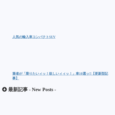
人気の輸入車コンパクトSUV
筆者が「乗りたいィッ！欲しいィィッ！」車10選ッ!!【更新型記
事】
最新記事 -
New Posts
-