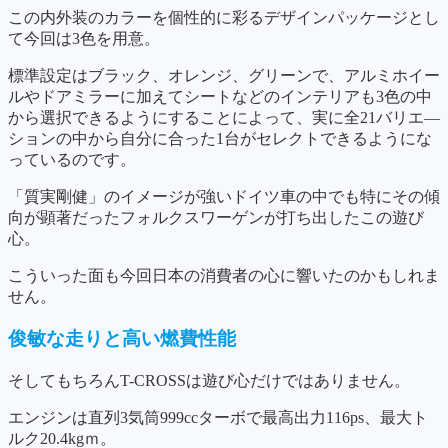
この内外装のカラーを個性的に彩るデザインパッケージとし
て今回は3色を用意。
標準設定はブラック、オレンジ、グリーンで、アルミホイー
ルやドアミラーに加えてシートなどのインテリアも3色の中
から選択できるようにすることによって、実に全21バリエ―
ションの中から自分に合った1台がセレクトできるようにな
っているのです。
「質実剛健」のイメージが強いドイツ車の中でも特にその傾
向が顕著だったフォルクスワーゲンが打ち出したこの遊び
心。
こういった面も今回日本の消費者の心に響いたのかもしれま
せん。
俊敏な走りと高い燃費性能
そしてもちろんT-CROSSは遊び心だけではありません。
エンジンは直列3気筒999ccターボで最高出力116ps、最大ト
ルク20.4kgｍ。