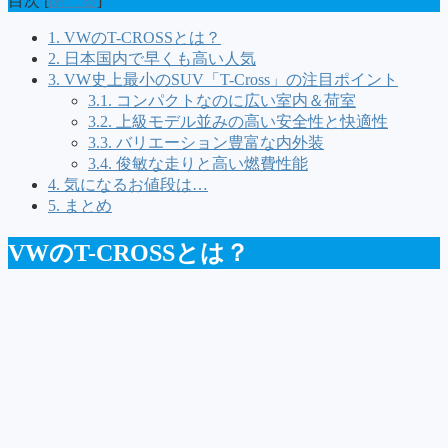
目次
[
閉じる
]
1.
VWのT-CROSSとは？
2.
日本国内で早くも高い人気
3.
VW史上最小のSUV「T-Cross」の注目ポイント
3.1.
コンパクトなのに広い室内＆荷室
3.2.
上級モデル並みの高い安全性と快適性
3.3.
バリエーション豊富な内外装
3.4.
俊敏な走りと高い燃費性能
4.
気になるお値段は…
5.
まとめ
VWのT-CROSSとは？