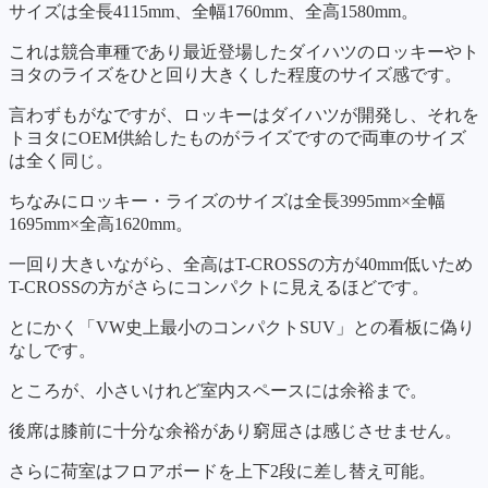
サイズは全長4115mm、全幅1760mm、全高1580mm。
これは競合車種であり最近登場したダイハツのロッキーやト
ヨタのライズをひと回り大きくした程度のサイズ感です。
言わずもがなですが、ロッキーはダイハツが開発し、それを
トヨタにOEM供給したものがライズですので両車のサイズ
は全く同じ。
ちなみにロッキー・ライズのサイズは全長3995mm×全幅
1695mm×全高1620mm。
一回り大きいながら、全高はT-CROSSの方が40mm低いため
T-CROSSの方がさらにコンパクトに見えるほどです。
とにかく「VW史上最小のコンパクトSUV」との看板に偽り
なしです。
ところが、小さいけれど室内スペースには余裕まで。
後席は膝前に十分な余裕があり窮屈さは感じさせません。
さらに荷室はフロアボードを上下2段に差し替え可能。