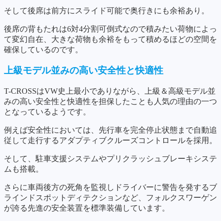
そして後席は前方にスライド可能で奥行きにも余裕あり。
後席の背もたれは6対4分割可倒式なので積みたい荷物によっ
て変幻自在、大きな荷物も余裕をもって積めるほどの空間を
確保しているのです。
上級モデル並みの高い安全性と快適性
T-CROSSはVW史上最小でありながら、上級＆高級モデル並
みの高い安全性と快適性を担保したことも人気の理由の一つ
となっているようです。
例えば安全性においては、先行車を完全停止状態まで自動追
従して走行するアダプティブクルーズコントロールを採用。
そして、駐車支援システムやプリクラッシュブレーキシステ
ムも搭載。
さらに車両後方の死角を監視しドライバーに警告を発するブ
ラインドスポットディテクションなど、フォルクスワーゲン
が誇る先進の安全装置を標準装備しています。