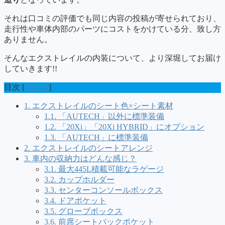
それは口コミの評価でも同じ内容の投稿が寄せられており、
走行性や車体内部のパーツにコストをかけている分、致し方
ありません。
そんなエクストレイルの内装について、より深堀してお届け
していきます!!
目次
[
閉じる
]
1.
エクストレイルのシート色×シート素材
1.1.
「AUTECH」以外に標準装備
1.2.
「20Xi」「20Xi HYBRID」にオプション
1.3.
「AUTECH」に標準装備
2.
エクストレイルのシートアレンジ
3.
車内の収納力はどんな感じ？
3.1.
最大445L積載可能なラゲージ
3.2.
カップホルダー
3.3.
センターコンソールボックス
3.4.
ドアポケット
3.5.
グローブボックス
3.6.
前席シートバックポケット