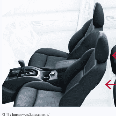
引用：https://www3.nissan.co.jp/