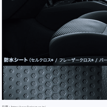
引用：https://www3.nissan.co.jp/