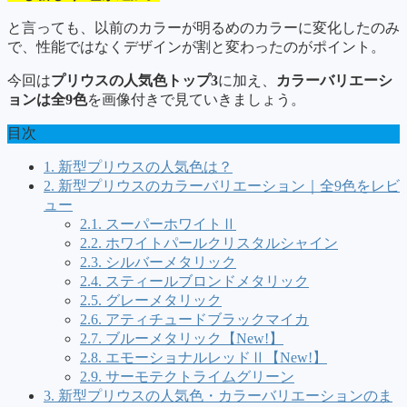
と言っても、以前のカラーが明るめのカラーに変化したのみ
で、性能ではなくデザインが割と変わったのがポイント。
今回は
プリウスの人気色トップ3
に加え、
カラーバリエーシ
ョンは全9色
を画像付きで見ていきましょう。
目次
1.
新型プリウスの人気色は？
2.
新型プリウスのカラーバリエーション｜全9色をレビ
ュー
2.1.
スーパーホワイトⅡ
2.2.
ホワイトパールクリスタルシャイン
2.3.
シルバーメタリック
2.4.
スティールブロンドメタリック
2.5.
グレーメタリック
2.6.
アティチュードブラックマイカ
2.7.
ブルーメタリック【New!】
2.8.
エモーショナルレッドⅡ【New!】
2.9.
サーモテクトライムグリーン
3.
新型プリウスの人気色・カラーバリエーションのま