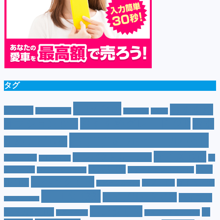
タグ
SUV
(40)
おすすめ
CM
(10)
e-POWER
(5)
T-cross
(4)
XV
(4)
おすすめグレード
(23)
オプション
(21)
おす
おすすめホイール
(61)
すめナビ
(20)
サイズ
(20)
コンパクトカー
(12)
カラー
(7)
ジ
カローラ
(4)
スズキ
(9)
スバ
ムニー
(6)
ステーションワゴン
(5)
ジムニーシエラ
(4)
スペック
(19)
ル
(10)
タフト
(7)
ダイハツ
(6)
スポーツカー
(4)
トヨタ
(33)
ハイブリッド
(13)
ハイブリ
トゥインゴ
(3)
ホンダ
(19)
ッドカー
(10)
マ
ハスラー
(4)
マイナーチェンジ
(4)