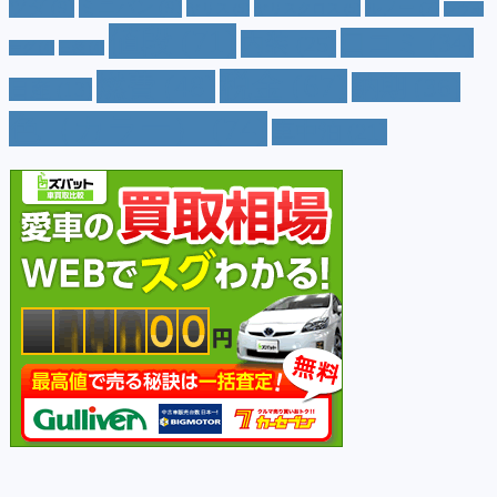
ツダ
(9)
ミニバン
(9)
ルノー
(7)
ヤリス
(5)
ヤリスクロス
(5)
レヴォ
値段
(71)
口コミ
(34)
内装
(25)
ーグ
(4)
三菱
(4)
税金
(67)
燃費
(48)
納期
(36)
日産
(13)
色（カラー）
(74)
車中泊
(21)