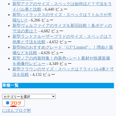
新型アクアのサイズ・スペックは如何ほど？寸法をラ
イバル車と比較
- 6,440 ビュー
新型ハイラックスのサイズ・スペックは？トルクが半
端ない!!
- 6,266 ビュー
新型ヴェルファイアのサイズを新旧比較！各ボディの
寸法の差は？
- 4,682 ビュー
新型ランドクルーザープラドのサイズ・スペックは？
他車と寸法を比較
- 4,652 ビュー
新型86のおすすめグレード「GT“Limited”」！理由と装
備などを比較
- 4,626 ビュー
新型ノアの内装特集！内装色×シート素材や快適装備
を画像付レビュー
- 4,349 ビュー
新型クラウンのサイズ・スペックは？ライバル4車と寸
法を比較
- 4,132 ビュー
車種一覧
車
種
一
にほんブログ村
覧