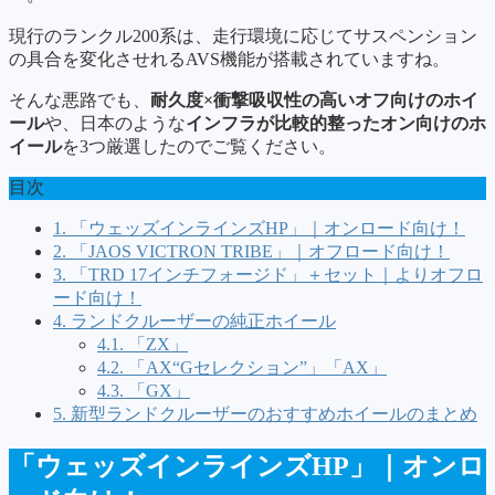
現行のランクル200系は、走行環境に応じてサスペンション
の具合を変化させれるAVS機能が搭載されていますね。
そんな悪路でも、
耐久度×衝撃吸収性の高いオフ向けのホイ
ール
や、日本のような
インフラが比較的整ったオン向けのホ
イール
を3つ厳選したのでご覧ください。
目次
1.
「ウェッズインラインズHP」｜オンロード向け！
2.
「JAOS VICTRON TRIBE」｜オフロード向け！
3.
「TRD 17インチフォージド」＋セット｜よりオフロ
ード向け！
4.
ランドクルーザーの純正ホイール
4.1.
「ZX」
4.2.
「AX“Gセレクション”」「AX」
4.3.
「GX」
5.
新型ランドクルーザーのおすすめホイールのまとめ
「ウェッズインラインズHP」｜オンロ