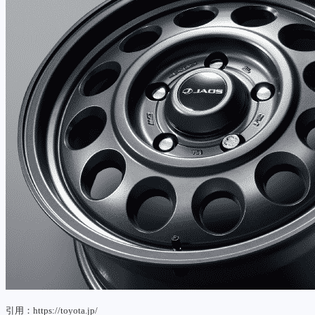
引用：https://toyota.jp/