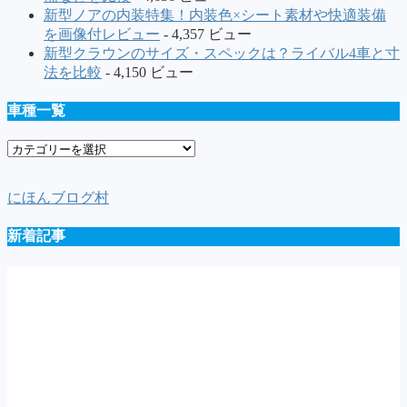
新型ノアの内装特集！内装色×シート素材や快適装備
を画像付レビュー
- 4,357 ビュー
新型クラウンのサイズ・スペックは？ライバル4車と寸
法を比較
- 4,150 ビュー
車種一覧
車
種
一
にほんブログ村
覧
新着記事