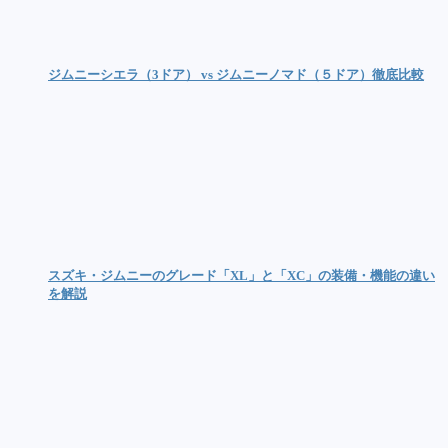
ジムニーシエラ（3ドア） vs ジムニーノマド（５ドア）徹底比較
スズキ・ジムニーのグレード「XL」と「XC」の装備・機能の違い
を解説