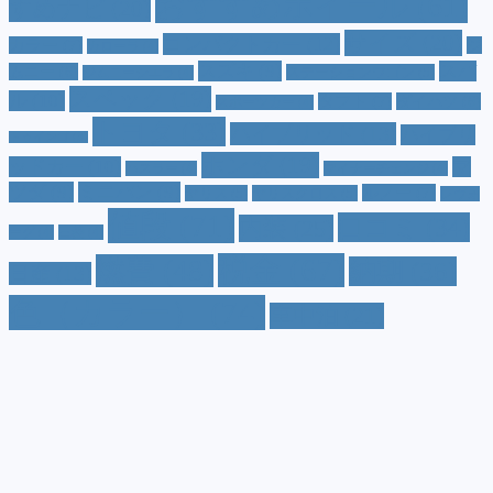
おすすめホイール
(61)
すめナビ
(20)
サイズ
(20)
コンパクトカー
(12)
カラー
(7)
ジ
カローラ
(4)
スズキ
(9)
スバ
ムニー
(6)
ステーションワゴン
(5)
ジムニーシエラ
(4)
スペック
(19)
ル
(10)
タフト
(7)
ダイハツ
(6)
スポーツカー
(4)
トヨタ
(33)
ハイブリッド
(13)
ハイブリ
トゥインゴ
(3)
ホンダ
(19)
ッドカー
(10)
マ
ハスラー
(4)
マイナーチェンジ
(4)
ツダ
(9)
ミニバン
(9)
ルノー
(7)
ヤリス
(5)
ヤリスクロス
(5)
レヴォ
値段
(71)
口コミ
(34)
内装
(25)
ーグ
(4)
三菱
(4)
税金
(67)
燃費
(48)
納期
(36)
日産
(13)
色（カラー）
(74)
車中泊
(21)